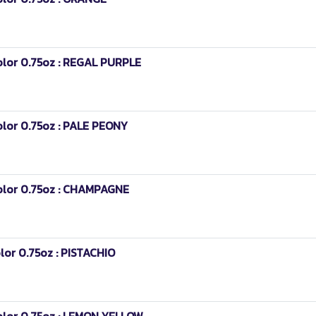
olor 0.75oz : REGAL PURPLE
olor 0.75oz : PALE PEONY
olor 0.75oz : CHAMPAGNE
lor 0.75oz : PISTACHIO
olor 0.75oz : LEMON YELLOW