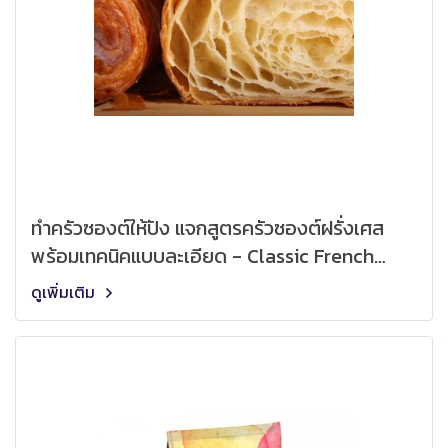
ทำครัวซองต์ให้ปัง แจกสูตรครัวซองต์ฝรั่งเศส
พร้อมเทคนิคแบบละเอียด - Classic French
Croissant Recipe
ดูเพิ่มเติม