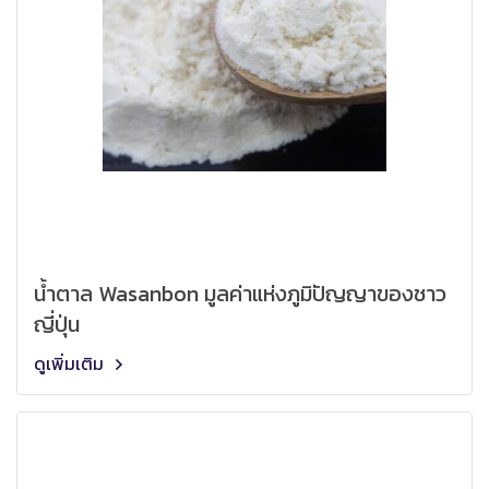
น้ำตาล Wasanbon มูลค่าแห่งภูมิปัญญาของชาว
ญี่ปุ่น
ดูเพิ่มเติม