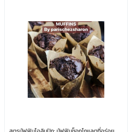
สูตรมัฟฟินโอลิมปิก: มัฟฟินช็อกโกแลตที่อร่อย