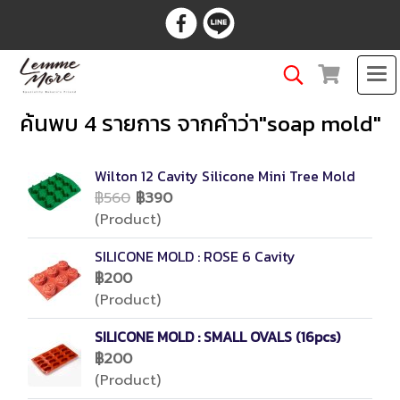
ค้นพบ 4 รายการ จากคำว่า"soap mold"
Wilton 12 Cavity Silicone Mini Tree Mold
฿560
฿390
(Product)
SILICONE MOLD : ROSE 6 Cavity
฿200
(Product)
SILICONE MOLD : SMALL OVALS (16pcs)
฿200
(Product)