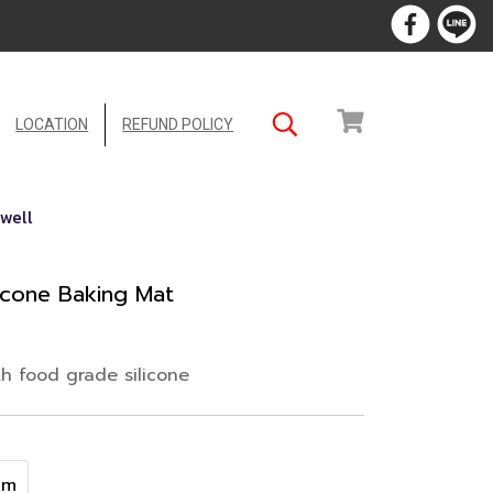
LOCATION
REFUND POLICY
well
ilicone Baking Mat
h food grade silicone
cm