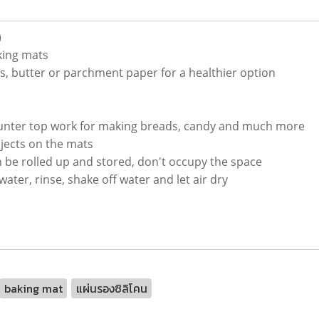
)
aking mats
ls, butter or parchment paper for a healthier option
ounter top work for making breads, candy and much more
bjects on the mats
n be rolled up and stored, don't occupy the space
water, rinse, shake off water and let air dry
baking mat
แผ่นรองซิลิโคน