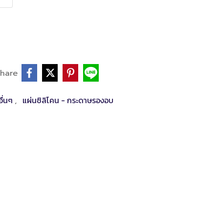
hare
อื่นๆ
แผ่นซิลิโคน - กระดาษรองอบ
,