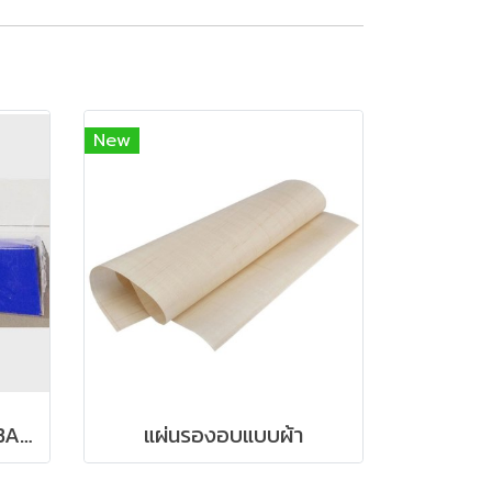
New
กระดาษไขเคลือบพิเศษ BAKEWELL (45cm*75m)
แผ่นรองอบแบบผ้า