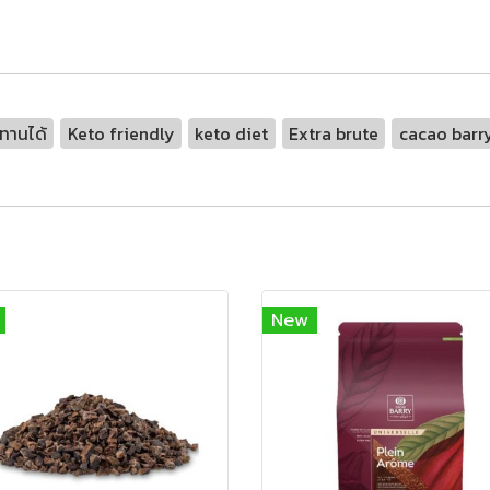
ตทานได้
Keto friendly
keto diet
Extra brute
cacao barr
New