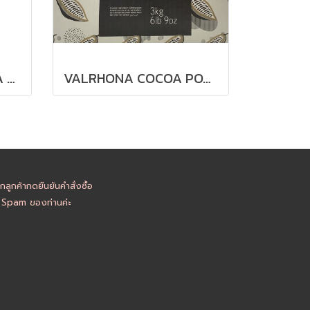
CACAO BARRY COCOA POWDER : PLEIN ARÔME ** Keto คีโตทานได้ **
VALRHONA COCOA POWDER ** Keto คีโตทานได้ **
ูกค้ากดยืนยันคำสั่งซื้อ
อ Spam ของท่านค่ะ