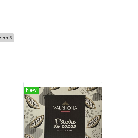
y no.3
New