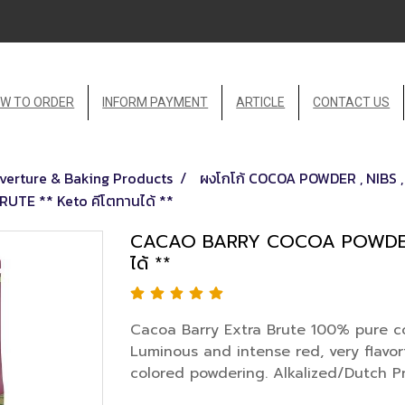
W TO ORDER
INFORM PAYMENT
ARTICLE
CONTACT US
erture & Baking Products
ผงโกโก้ COCOA POWDER , NIBS
TE ** Keto คีโตทานได้ **
CACAO BARRY COCOA POWDER :
ได้ **
Cacoa Barry Extra Brute 100% pure 
Luminous and intense red, very flavorf
colored powdering. Alkalized/Dutch P