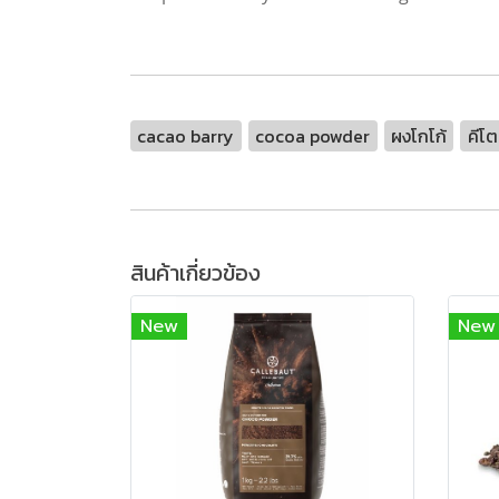
cacao barry
cocoa powder
ผงโกโก้
คีโ
สินค้าเกี่ยวข้อง
New
New