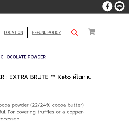
LOCATION
REFUND POLICY
 , CHOCOLATE POWDER
 EXTRA BRUTE ** Keto คีโตทาน
cocoa powder (22/24% cocoa butter)
ul. For covering truffles or a copper-
rocessed.