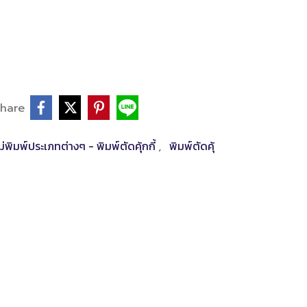
hare
ม่พิมพ์ประเภทต่างๆ - พิมพ์ตัดคุ้กกี้
พิมพ์ตัดคุ้
,