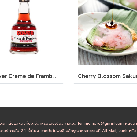
Dover Creme de Framboise - 100ml
วมค่าส่งและเลขที่บัญชีสำหรับโอนเงินจากอีเมล์ lemmemore@gmail.com หลังจากล
ดอร์ภายใน 24 ชั่วโมง หากยังไม่พบอีเมล์กรุณาตรวจสอบที่ All Mail, Junk หรื