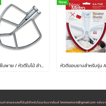
New
หัวตีใบพาย / หัวตีใบไม้ สำหรับรุ่นยกโถ 5-6 ควอทซ์ - KitchenAid Bowl-Lift Burnished Flat Beater
วมค่าส่งและเลขที่บัญชีสำหรับโอนเงินจากอีเมล์ lemmemore@gmail.com หลังจากล