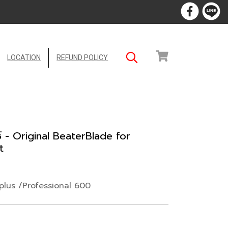
LOCATION
REFUND POLICY
์ - Original BeaterBlade for
t
5plus /Professional 600