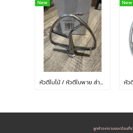
New
New
หัวตีใบไม้ / หัวตีใบพาย สำหรับรุ่น Artisan - KitchenAid Flat Beater for 5 Quart Tilt-head Stand Mixers -Burnished
ลูกค้าจะทราบยอดโอนที่ร