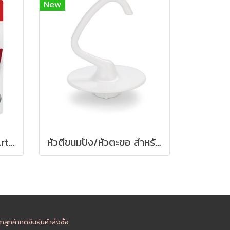
New
หัวตีขอบยางสำหรับรุ่น Artisan - Original BeaterBlade for KitchenAid Tilt-Head Mixers
หัวตีขนมปัง/หัวตะขอ สำหรับรุ่นHeavy Duty - KitchenAid 5 Quart Coated C-Dough Hook
ูกค้ากดยืนยันคำสั่งซื้อ