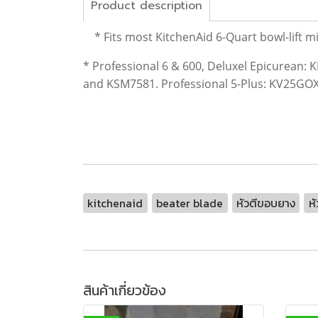
Product description
* Fits most KitchenAid 6-Quart bowl-lift
* Professional 6 & 600, Deluxel Epicurea
and KSM7581. Professional 5-Plus: KV25GO
kitchenaid
beater blade
หัวตีขอบยาง
หั
สินค้าเกี่ยวข้อง