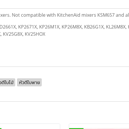
 mixers. Not compatible with KitchenAid mixers KSM657 and a
n: KD2661X, KP2671X, KP26M1X, KP26M8X, KB26G1X, KL26M8X
X, KV25G8X, KV25HOX
วตีใบไม้
หัวตีใบพาย