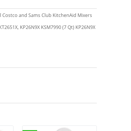
ll Costco and Sams Club KitchenAid Mixers
, KT2651X, KP26N9X KSM7990 (7 Qt) KP26N9X