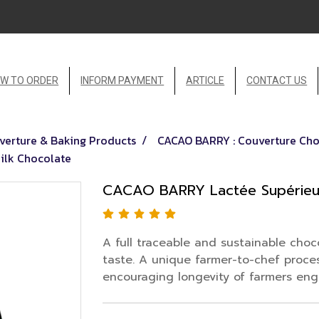
W TO ORDER
INFORM PAYMENT
ARTICLE
CONTACT US
erture & Baking Products
CACAO BARRY : Couverture Ch
ilk Chocolate
CACAO BARRY Lactée Supérieur
A full traceable and sustainable cho
taste. A unique farmer-to-chef proces
encouraging longevity of farmers en