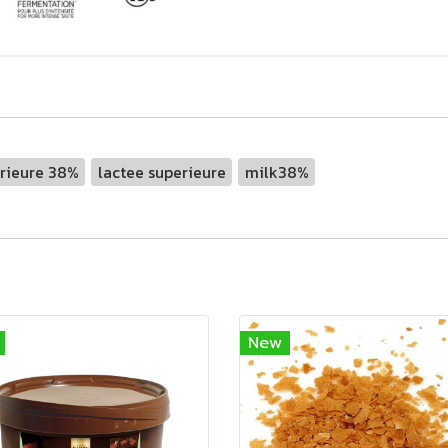
rieure 38%
lactee superieure
milk38%
New