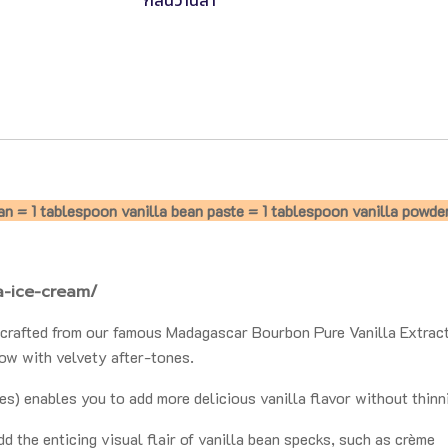
กลิ่นวานิลา
ean = 1 tablespoon vanilla bean paste = 1 tablespoon vanilla powde
a-ice-cream/
rafted from our famous Madagascar Bourbon Pure Vanilla Extract,
low with velvety after-tones.
es) enables you to add more delicious vanilla flavor without thinn
dd the enticing visual flair of vanilla bean specks, such as crème