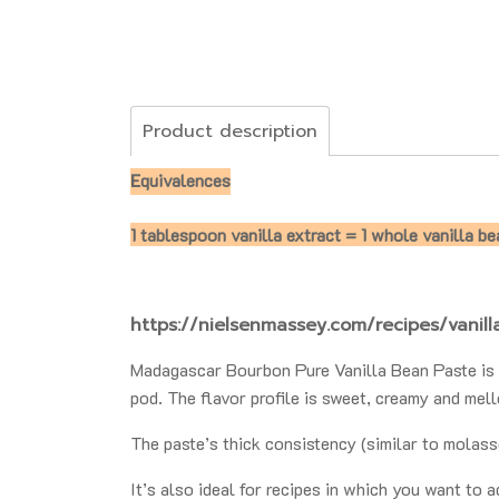
Product description
E
quivalences
1 tablespoon vanilla extract = 1 whole vanilla b
https://nielsenmassey.com/recipes/vanill
Madagascar Bourbon Pure Vanilla Bean Paste is c
pod. The flavor profile is sweet, creamy and mel
The paste’s thick consistency (similar to molass
It’s also ideal for recipes in which you want to a