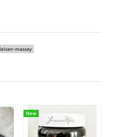
ielsen-massey
New