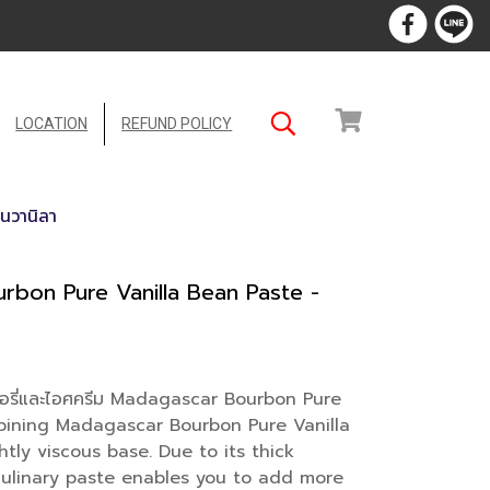
LOCATION
REFUND POLICY
่นวานิลา
bon Pure Vanilla Bean Paste -
กอรี่และไอศครีม Madagascar Bourbon Pure
mbining Madagascar Bourbon Pure Vanilla
htly viscous base. Due to its thick
 culinary paste enables you to add more