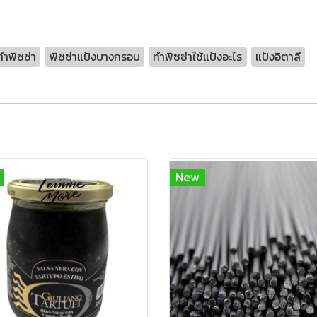
ทำพิซซ่า
พิซซ่าแป้งบางกรอบ
ทำพิซซ่าใช้แป้งอะไร
แป้งอิตาลี
New