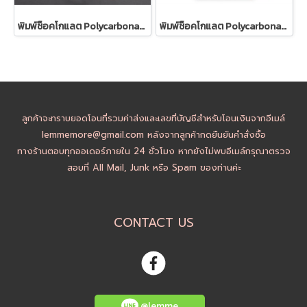
พิมพ์ช็อคโกแลต Polycarbonate รูปทรงกลมแบน (2123)
พิมพ์ช็อคโกแลต Polycarbonate รูปมงกุฎ (2026)
ลูกค้าจะทราบยอดโอนที่รวมค่าส่งและเลขที่บัญชีสำหรับโอนเงินจากอีเมล์
lemmemore@gmail.com หลังจากลูกค้ากดยืนยันคำสั่งซื้อ
ทางร้านตอบทุกออเดอร์ภายใน 24 ชั่วโมง หากยังไม่พบอีเมล์กรุณาตรวจ
สอบที่ All Mail, Junk หรือ Spam ของท่านค่ะ
CONTACT US
@lemme