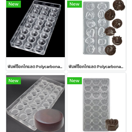
New
New
พิมพ์ช็อคโกแลต Polycarbonate รูปครึ่งวงกลม (2068B)
พิมพ์ช็อคโกแลต Polycarbonate รูป12ราศี (2029)
New
New