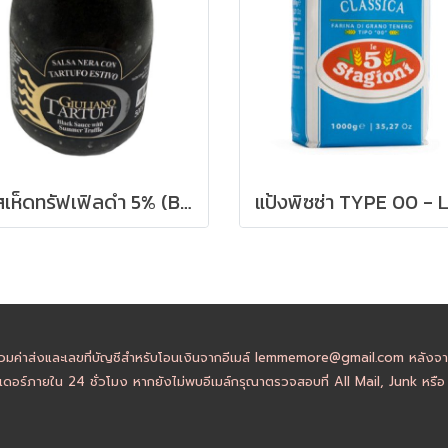
ซอสเห็ดทรัฟเฟิลดำ 5% (Black Sauce with Summer Truffle) Giuliano Tartufi 500 g.
วมค่าส่งและเลขที่บัญชีสำหรับโอนเงินจากอีเมล์ lemmemore@gmail.com หลังจากล
ดอร์ภายใน 24 ชั่วโมง หากยังไม่พบอีเมล์กรุณาตรวจสอบที่ All Mail, Junk หรื