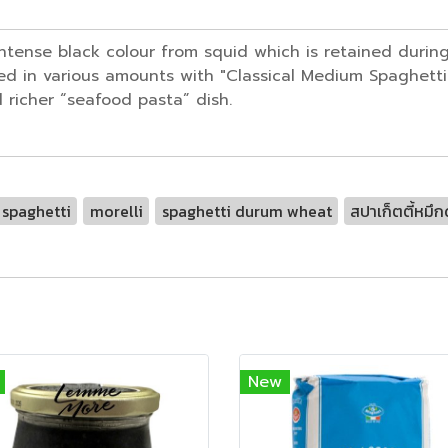
d intense black colour from squid which is retained duri
xed in various amounts with "Classical Medium Spaghett
richer “seafood pasta” dish.
 spaghetti
morelli
spaghetti durum wheat
สปาเก็ตตี้หมึ
New