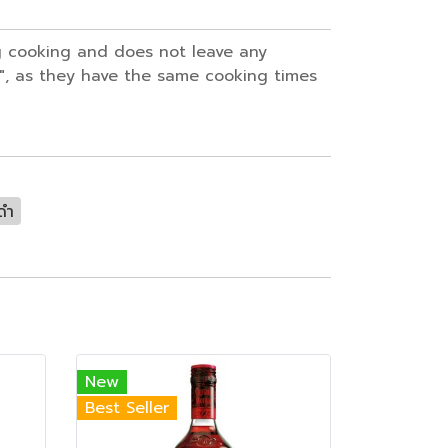
ng cooking and does not leave any
i", as they have the same cooking times
กดำ
New
Best Seller