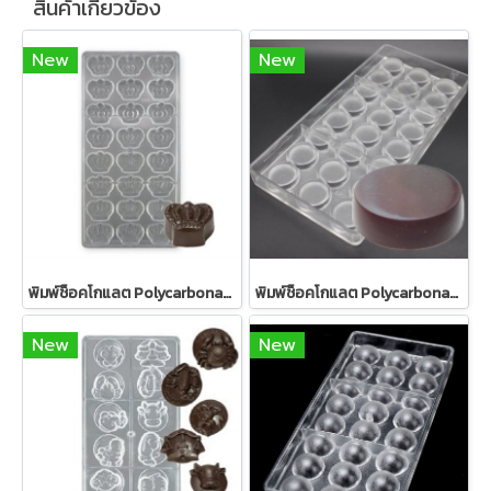
สินค้าเกี่ยวข้อง
New
New
พิมพ์ช็อคโกแลต Polycarbonate รูปมงกุฎ (2026)
พิมพ์ช็อคโกแลต Polycarbonate รูปทรงกลมแบน (2123)
New
New