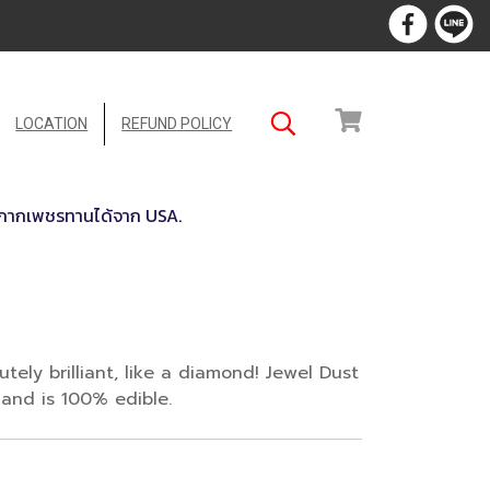
LOCATION
REFUND POLICY
- กากเพชรทานได้จาก USA.
utely brilliant, like a diamond! Jewel Dust
and is 100% edible.