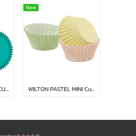
New
WILTON MINI BAKING CUPS ASSORTED JEWEL COLORS 100 ใบ
WILTON PASTEL MINI Cupcake Baking Cases 100 ใบ