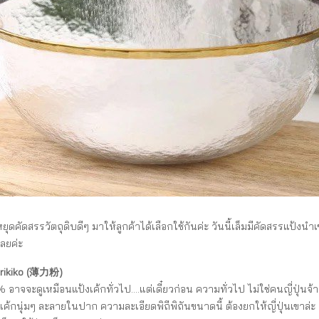
ยุดคัดสรรวัตถุดิบดีๆ มาให้ลูกค้าได้เลือกใช้กันค่ะ วันนี้เล็มมีคัดสรรแป้งนำเข
เลยค่ะ
kurikiko (薄力粉)
อาจจะดูเหมือนแป้งเค้กทั่วไป....แต่เดี๋ยวก่อน ความทั่วไป ไม่ใช่คนญี่ปุ่นจ้า
กนุ่มๆ ละลายในปาก ความละเอียดพิถีพิถันขนาดนี้ ต้องยกให้ญี่ปุ่นเขาล่ะ แน่