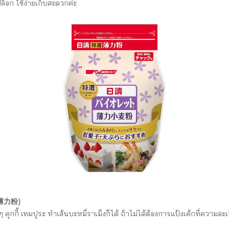
ล็อก ใช้ง่ายเก็บสะดวกค่ะ
o (薄力粉)
ุกกี้ เทมปุระ ทำเส้นบะหมี่ราเม็งก็ได้ ถ้าไม่ได้ต้องการแป้งเค้กที่ความละเอี