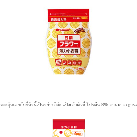
 อาจจะคุ้นเคยกับยี่ห้อนี้เป็นอย่างดีค่ะ แป้งเค้กตัวนี้ โปรตีน 8% ตามมาตร