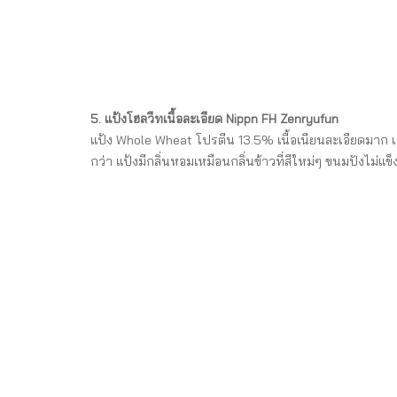
5. แป้งโฮลวีทเนื้อละเอียด Nippn FH Zenryufun
แป้ง Whole Wheat โปรตีน 13.5% เนื้อเนียนละเอียดมาก เมื
กว่า แป้งมีกลิ่นหอมเหมือนกลิ่นข้าวที่สีใหม่ๆ ขนมปังไม่แข็