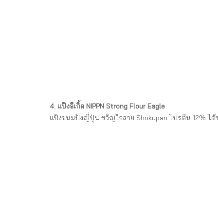
4. แป้งอีเกิ้ล NIPPN Strong Flour Eagle
แป้งขนมปังญี่ปุ่น ขวัญใจสาย Shokupan โปรตีน 12% ได้ข