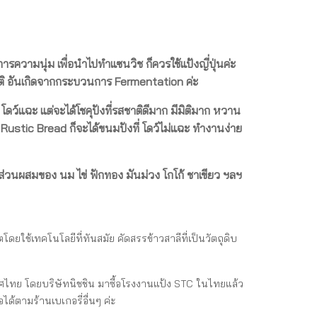
ารความนุ่ม เพื่อนำไปทำแซนวิช ก็ควรใช้แป้งญี่ปุ่นค่ะ
ชาติ อันเกิดจากกระบวนการ Fermentation ค่ะ
์แฉะ แต่จะได้โชคุปังที่รสชาติดีมาก มีมิติมาก หวาน
 Rustic Bread ก็จะได้ขนมปังที่ โดว์ไม่แฉะ ทำงานง่าย
 มีส่วนผสมของ นม ไข่ ฟักทอง มันม่วง โกโก้ ชาเขียว ฯลฯ
ตโดยใช้เทคโนโลยีที่ทันสมัย คัดสรรข้าวสาลีที่เป็นวัตถุดิบ
ะเทศไทย โดยบริษัทนิชชิน มาซื้อโรงงานแป้ง STC ในไทยแล้ว
ด้ตามร้านเบเกอรี่อื่นๆ ค่ะ