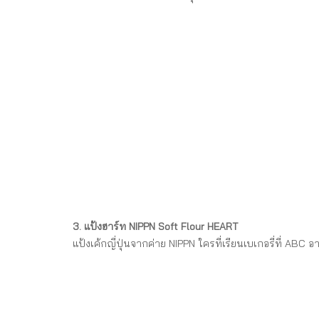
3. แป้งฮาร์ท NIPPN Soft Flour HEART
แป้งเค้กญี่ปุ่นจากค่าย NIPPN ใครที่เรียนเบเกอรี่ที่ ABC