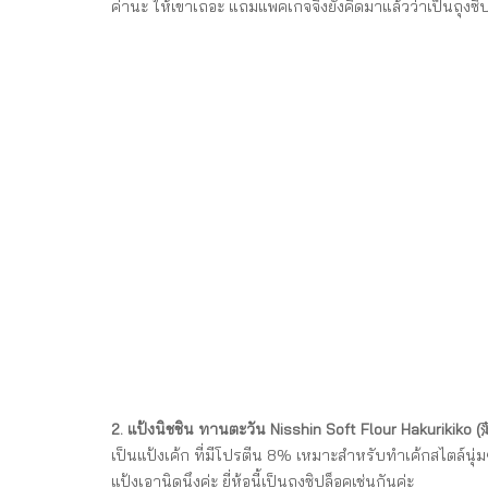
ค่านะ ให้เขาเถอะ แถมแพคเกจจิ้งยังคิดมาแล้วว่าเป็นถุงซิป
2. แป้งนิชชิน ทานตะวัน Nisshin Soft Flour Hakurikik
เป็นแป้งเค้ก ที่มีโปรตีน 8% เหมาะสำหรับทำเค้กสไตล์นุ่มๆ ค
แป้งเอานิดนึงค่ะ ยี่ห้อนี้เป็นถุงซิปล็อคเช่นกันค่ะ