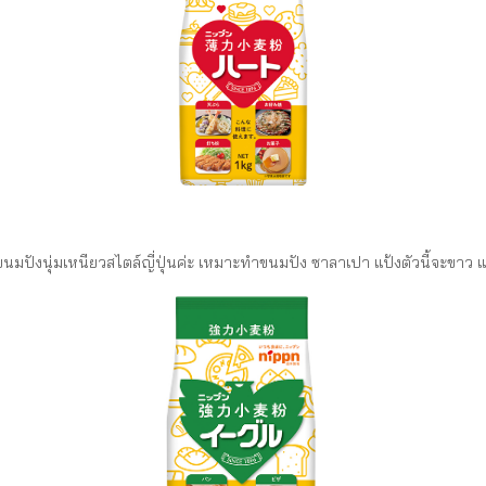
นมปังนุ่มเหนียวสไตล์ญี่ปุ่นค่ะ เหมาะทำขนมปัง ซาลาเปา แป้งตัวนี้จะขาว