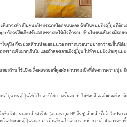
งที่เราจะทำ เป็นขนมปังประเภทใดก่อนนะคะ ถ้าเป็นขนมปังญี่ปุ่นที่ต้องก
ough ก็ควรใช้แป้งฝรั่งเศส เพราะจะให้ผิวที่กรอบ ด้านในขนมปังจะมีรส
โชคุปัง ก็จะปวดหัวหน่อยตอนนวด เพราะนวดนานมากกว่าจะขึ้นฟิล์ม โดว
ค่ะ เพราะแข็งมากเกินไป และถ้าลองเอาแป้งญี่ปุ่น ไปทำขนมปังง่ายๆ แบบ
็นของร้าน ใช้แป้งฝรั่งเศสอร่อยที่สุดค่ะ ส่วนขนมปังที่ต้องการความนุ่ม
ปุ่น คนญี่ปุ่นใช้ยังไง เราก็ใช้อย่างนั้นเลยค่า ไม่ฟอกสี ไม่เติมคลอรีน ผลิ
ิชชิน วีนัส นะคะ แป้งตัววีนัส (และตระกูล NS อื่นๆ) เป็นแป้งที่ผลิตในปร
น่ายในประเทศญี่ปุ่นนะคะ ทางร้านจึงไม่ได้นำมาจำหน่าย ลูกค้าสามารถหาซื้อไ