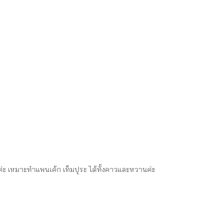
ฐานค่ะ เหมาะทำแพนเค้ก เท็มปุระ ได้ทั้งคาวและหวานค่ะ