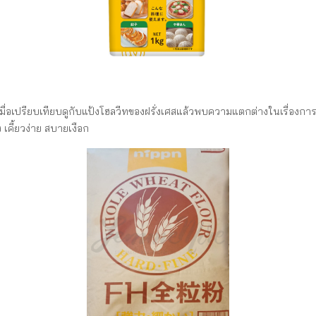
่อเปรียบเทียบดูกับแป้งโฮลวีทของฝรั่งเศสแล้วพบความแตกต่างในเรื่องการทำงา
ง เคี้ยวง่าย สบายเงือก