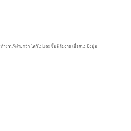
นที่ง่ายกว่า โดว์ไม่แฉะ ขึ้นฟิล์มง่าย เนื้อขนมปังนุ่ม