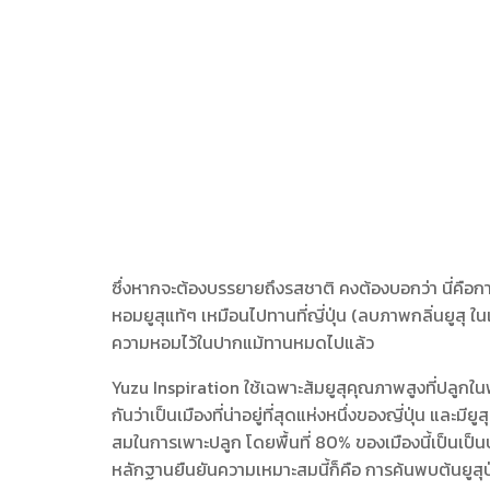
ซึ่งหากจะต้องบรรยายถึงรสชาติ คงต้องบอกว่า นี่คือ
หอมยูสุแท้ๆ เหมือนไปทานที่ญี่ปุ่น (ลบภาพกลิ่นยูสุ ใ
ความหอมไว้ในปากแม้ทานหมดไปแล้ว
Yuzu Inspiration ใช้เฉพาะส้มยูสุคุณภาพสูงที่ปลูกในฟา
กันว่าเป็นเมืองที่น่าอยู่ที่สุดแห่งหนึ่งของญี่ปุ่น และมี
สมในการเพาะปลูก โดยพื้นที่ 80% ของเมืองนี้เป็นเป็น
หลักฐานยืนยันความเหมาะสมนี้ก็คือ การค้นพบต้นยูสุป่า