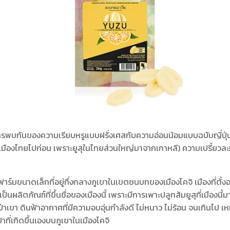
การพบกันของความเรียบหรูแบบฝรั่งเศสกับความอ่อนน้อมแบบฉบับญี่ปุ่น 
นเมืองไทยไปก่อน เพราะยูสุในไทยส่วนใหญ่มาจากเกาหลี) ความเปรี้ยวละมุ
ร์มขนาดเล็กที่อยู่กึ่งกลางภูเขาในเขตชนบทของเมืองโคจิ เมืองที่ตั้งอย
ยูสุเป็นผลิตภัณฑ์ที่ขึ้นชื่อของเมืองนี้ เพราะมีการเพาะปลูกส้มยูสุที่เมือง
ป่าเขา ดินฟ้าอากาศที่มีความอบอุ่นกำลังดี ไม่หนาว ไม่ร้อน จนเกินไป 
ที่เกิดขึ้นเองบนภูเขาในเมืองโคจิ