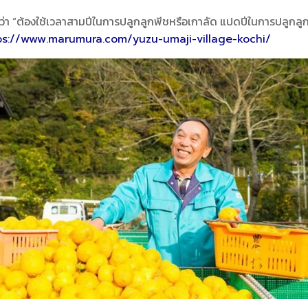
ที่ว่า “ต้องใช้เวลาสามปีในการปลูกลูกพีชหรือเกาลัด แปดปีในการปลูกล
ps://www.marumura.com/yuzu-umaji-village-kochi/