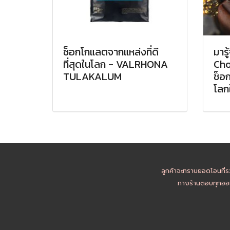
ช็อกโกแลตจากแหล่งที่ดี
มารู
ที่สุดในโลก - VALRHONA
Cho
TULAKALUM
ช็อ
โลกใ
ลูกค้าจะทราบยอดโอนที่ร
ทางร้านตอบทุกออเ