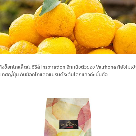
็อกโกแล็ตในซีรี่ส์ Inspiration อีกหนึ่งตัวของ Valrhona ที่ยังไม่เข้า
ะเทศญี่ปุ่น กับช็อกโกแลตแบรนด์ระดับโลกแล้วค่ะ นั่นคือ