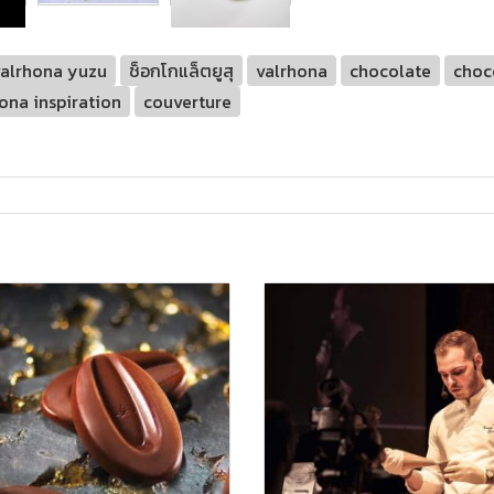
valrhona yuzu
ช็อกโกแล็ตยูสุ
valrhona
chocolate
choc
ona inspiration
couverture