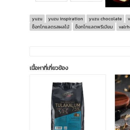
yuzu
yuzu inspiration
yuzu chocolate
ช็อกโกแลตรสผลไม้
ช็อกโกแลตพรีเมียม
valrh
เนื้อหาที่เกี่ยวข้อง