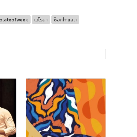
olateofweek
เวโรนา
ช็อกโกแลต