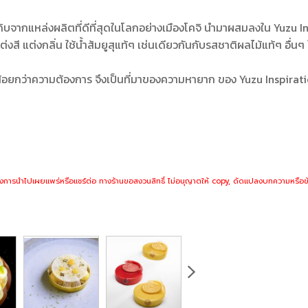
ถุดิบจากแหล่งผลิตที่ดีที่สุดในโลกอย่างเมืองโคจิ นำมาผสมลงใน Yuzu
ี แต่งกลิ่น ใช้น้ำส้มยูสุแท้ๆ เช่นเดียวกันกับรสชาติผลไม้แท้ๆ อื่นๆ ใ
มีน้อยกว่าความต้องการ จึงเป็นที่มาของความหายาก ของ Yuzu Inspirat
งการนำไปเผยแพร่หรือแชร์ต่อ ทางร้านขอสงวนสิทธิ์ ไม่อนุญาตให้ copy, ดัดแปลงบทความหรือข