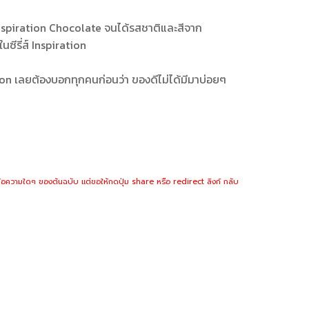
 Inspiration Chocolate จนได้รสชาติและสีจาก
นซีรี่ส์ Inspiration
ion เลยต้องบอกทุกคนก่อนว่า ของดีไม่ได้มีมาบ่อยๆ
้อความใดๆ ของต้นฉบับ แต่ขอให้กดปุ่ม share หรือ redirect ลิงก์ กลับ