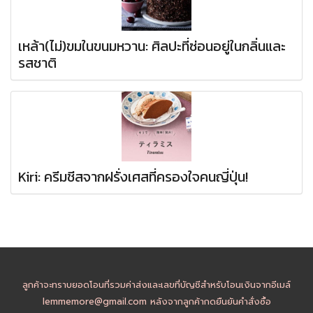
เหล้า(ไม่)ขมในขนมหวาน: ศิลปะที่ซ่อนอยู่ในกลิ่นและ
รสชาติ
Kiri: ครีมชีสจากฝรั่งเศสที่ครองใจคนญี่ปุ่น!
ลูกค้าจะทราบยอดโอนที่รวมค่าส่งและเลขที่บัญชีสำหรับโอนเงินจากอีเมล์
lemmemore@gmail.com หลังจากลูกค้ากดยืนยันคำสั่งซื้อ