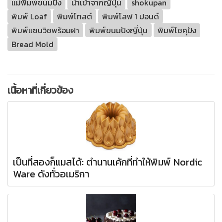
แม่พิมพ์ขนมปัง
นำเข้าจากญี่ปุ่น
shokupan
พิมพ์ Loaf
พิมพ์โทสต์
พิมพ์โลฟ 1 ปอนด์
พิมพ์แซนวิชพร้อมฝา
พิมพ์ขนมปังญี่ปุ่น
พิมพ์โชคุปัง
Bread Mold
เนื้อหาที่เกี่ยวข้อง
เป็นที่สองก็แมสได้: ตำนานเค้กที่ทำให้พิมพ์ Nordic
Ware ดังทั่วอเมริกา