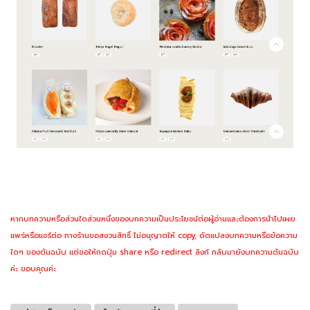
หากบทความหรือส่วนใดส่วนหนึ่งของบทความเป็นประโยชน์ต่อผู้อ่านและต้องการนำไปเผย
แพร่หรือแชร์ต่อ ทางร้านขอสงวนสิทธิ์ ไม่อนุญาตให้ copy, ดัดแปลงบทความหรือข้อความ
ใดๆ ของต้นฉบับ แต่ขอให้กดปุ่ม share หรือ redirect ลิงก์ กลับมายังบทความต้นฉบับ
ค่ะ ขอบคุณค่ะ