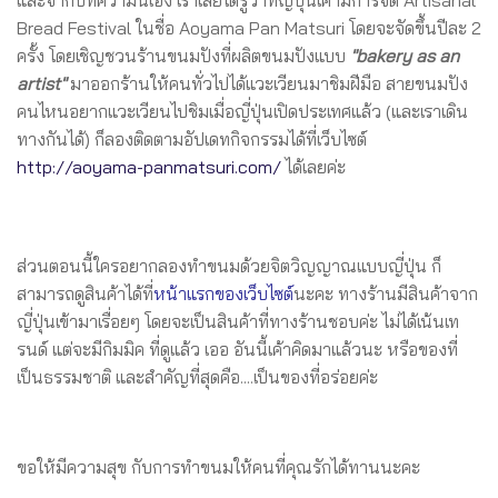
Bread Festival ในชื่อ Aoyama Pan Matsuri โดยจะจัดขึ้นปีละ 2
ครั้ง โดยเชิญชวนร้านขนมปังที่ผลิตขนมปังแบบ
"bakery as an
artist"
มาออกร้านให้คนทั่วไปได้แวะเวียนมาชิมฝีมือ สายขนมปัง
คนไหนอยากแวะเวียนไปชิมเมื่อญี่ปุ่นเปิดประเทศแล้ว (และเราเดิน
ทางกันได้) ก็ลองติดตามอัปเดทกิจกรรมได้ที่เว็บไซต์
http://aoyama-panmatsuri.com/
ได้เลยค่ะ
ส่วนตอนนี้ใครอยากลองทำขนมด้วยจิตวิญญาณแบบญี่ปุ่น ก็
สามารถดูสินค้าได้ที่
หน้าแรกของเว็บไซต์
นะคะ ทางร้านมีสินค้าจาก
ญี่ปุ่นเข้ามาเรื่อยๆ โดยจะเป็นสินค้าที่ทางร้านชอบค่ะ ไม่ได้เน้นเท
รนด์ แต่จะมีกิมมิค ที่ดูแล้ว เออ อันนี้เค้าคิดมาแล้วนะ หรือของที่
เป็นธรรมชาติ และสำคัญที่สุดคือ....เป็นของที่อร่อยค่ะ
ขอให้มีความสุข กับการทำขนมให้คนที่คุณรักได้ทานนะคะ