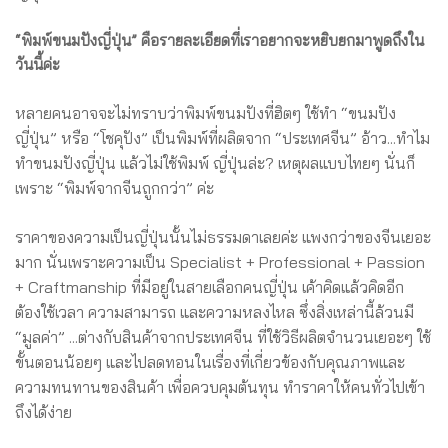
“พิมพ์ขนมปังญี่ปุ่น” คือรายละเอียดที่เราอยากจะหยิบยกมาพูดถึงใน
วันนี้ค่ะ
หลายคนอาจจะไม่ทราบว่าพิมพ์ขนมปังที่ฮิตๆ ใช้ทำ “ขนมปัง
ญี่ปุ่น” หรือ “โชคุปัง” เป็นพิมพ์ที่ผลิตจาก “ประเทศจีน” อ้าว...ทำไม
ทำขนมปังญี่ปุ่น แล้วไม่ใช้พิมพ์ ญี่ปุ่นล่ะ? เหตุผลแบบไทยๆ นั่นก็
เพราะ “พิมพ์จากจีนถูกกว่า” ค่ะ
ราคาของความเป็นญี่ปุ่นนั้นไม่ธรรมดาเลยค่ะ แพงกว่าของจีนเยอะ
มาก นั่นเพราะความเป็น Specialist + Professional + Passion
+ Craftmanship ที่มีอยู่ในสายเลือกคนญี่ปุ่น เค้าคิดแล้วคิดอีก
ต้องใช้เวลา ความสามารถ และความหลงไหล ซึ่งสิ่งเหล่านี้ล้วนมี
“มูลค่า” ...ต่างกับสินค้าจากประเทศจีน ที่ใช้วิธีผลิตจำนวนเยอะๆ ใช้
ขั้นตอนน้อยๆ และไปลดทอนในเรื่องที่เกี่ยวข้องกับคุณภาพและ
ความทนทานของสินค้า เพื่อควบคุมต้นทุน ทำราคาให้คนทั่วไปเข้า
ถึงได้ง่าย