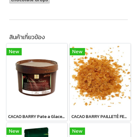
สินค้าเกี่ยวข้อง
New
New
CACAO BARRY Pate a Glacer Ivoire : White Compound Coating
CACAO BARRY PAILLETÉ FEUILLETINE™ (ROYALTINE)
New
New