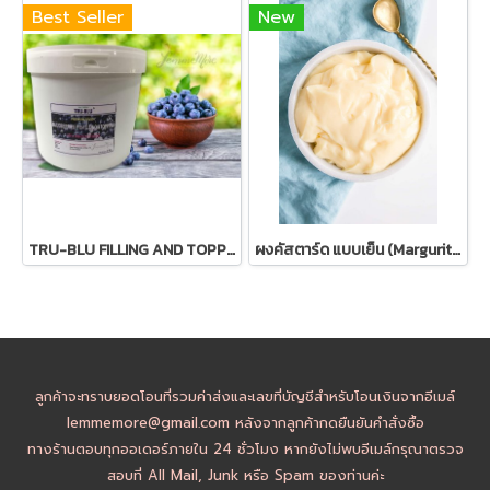
Best Seller
New
TRU-BLU FILLING AND TOPPING ขนาด 5kg - ฟิลลิ่งผลไม้แท้รสต่างๆ (เลือกรสชาติ)
ผงคัสตาร์ด แบบเย็น (Margurite Instant Delice Custard Powder : Cold Process)
ลูกค้าจะทราบยอดโอนที่รวมค่าส่งและเลขที่บัญชีสำหรับโอนเงินจากอีเมล์
lemmemore@gmail.com หลังจากลูกค้ากดยืนยันคำสั่งซื้อ
ทางร้านตอบทุกออเดอร์ภายใน 24 ชั่วโมง หากยังไม่พบอีเมล์กรุณาตรวจ
สอบที่ All Mail, Junk หรือ Spam ของท่านค่ะ