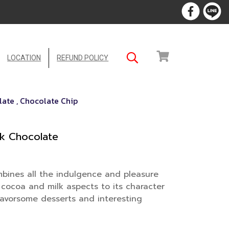
LOCATION
REFUND POLICY
ate , Chocolate Chip
k Chocolate
bines all the indulgence and pleasure
cocoa and milk aspects to its character
lavorsome desserts and interesting