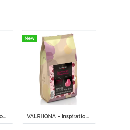
New
VALRHONA - Inspiration Passion Fruit Couverture
VALRHONA - Inspiration Framboise (Raspberry) fruit couverture