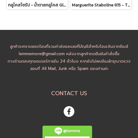
กลูโคสไซรัป - น้ำตาลกลูโคส Glucose Syrup
Marguerite Staboline 815 - TRIMOLINE Inverted Sugar Syrup
ลูกค้าจะทราบยอดโอนที่รวมค่าส่งและเลขที่บัญชีสำหรับโอนเงินจากอีเมล์
lemmemore@gmail.com หลังจากลูกค้ากดยืนยันคำสั่งซื้อ
ทางร้านตอบทุกออเดอร์ภายใน 24 ชั่วโมง หากยังไม่พบอีเมล์กรุณาตรวจ
สอบที่ All Mail, Junk หรือ Spam ของท่านค่ะ
CONTACT US
@lemme