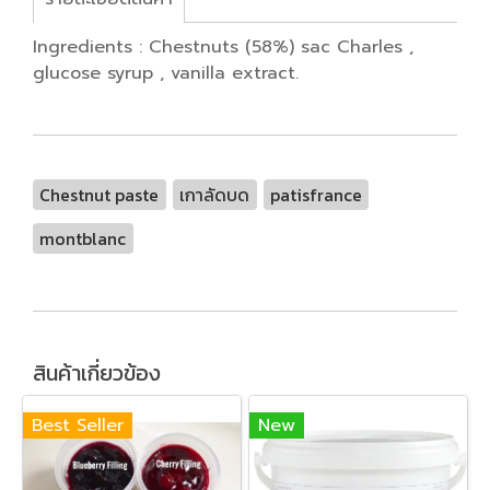
Ingredients : Chestnuts (58%) sac Charles ,
glucose syrup , vanilla extract.
Chestnut paste
เกาลัดบด
patisfrance
montblanc
สินค้าเกี่ยวข้อง
Best Seller
New