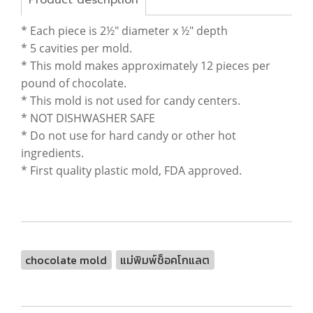
Product description
* Each piece is 2½" diameter x ½" depth
* 5 cavities per mold.
* This mold makes approximately 12 pieces per
pound of chocolate.
* This mold is not used for candy centers.
* NOT DISHWASHER SAFE
* Do not use for hard candy or other hot
ingredients.
* First quality plastic mold, FDA approved.
chocolate mold
แม่พิมพ์ช็อคโกแลต