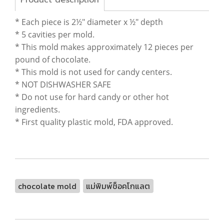
Product description
* Each piece is 2½" diameter x ½" depth
* 5 cavities per mold.
* This mold makes approximately 12 pieces per
pound of chocolate.
* This mold is not used for candy centers.
* NOT DISHWASHER SAFE
* Do not use for hard candy or other hot
ingredients.
* First quality plastic mold, FDA approved.
chocolate mold
แม่พิมพ์ช็อคโกแลต