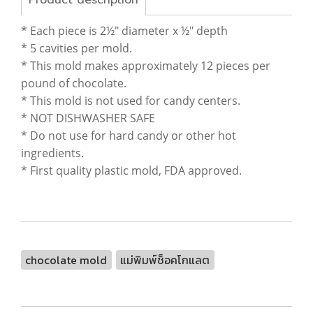
Product description
* Each piece is 2½" diameter x ½" depth
* 5 cavities per mold.
* This mold makes approximately 12 pieces per
pound of chocolate.
* This mold is not used for candy centers.
* NOT DISHWASHER SAFE
* Do not use for hard candy or other hot
ingredients.
* First quality plastic mold, FDA approved.
chocolate mold
แม่พิมพ์ช็อคโกแลต