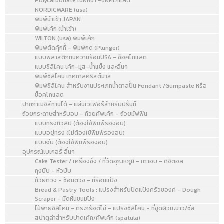
Polycarbonate เนื้อหนา -ช็อคโกแลต
NORDICWARE (usa)
พิมพ์นำเข้า JAPAN
พิมพ์เค้ก (นำเข้า)
WILTON (usa) พิมพ์เค้ก
พิมพ์ตัดคุ้กกี้ - พิมพ์กด (Plunger)
แบบพลาสติกทนความร้อนUSA - ช็อคโกแลต
แบบซิลิโคน เค้ก-มูส-น้ำแข็ง และอื่นๆ
พิมพ์ซิลิโคน เทศกาลคริสต์มาส
พิมพ์ซิลิโคน สำหรับงานประเภทน้ำตาลปั้น Fondant /Gumpaste หรือ
ช็อคโกแลต
ปากกาเมจิสีทานได้ - แผ่นเวเฟอร์สำหรับปริ้นท์
ถ้วยกระดาษสำหรับอบ - ถ้วยคัพเค้ก - ถ้วยมัฟฟิน
แบบทรงทิวลิป (ต้องใช้พิมพ์รองอบ)
แบบอยู่ทรง (ไม่ต้องใช้พิมพ์รองอบ)
แบบจีบ (ต้องใช้พิมพ์รองอบ)
อุปกรณ์เบเกอรี่ อื่นๆ
Cake Tester / เครื่องชั่ง / ที่วัดอุณหภูมิ - เตาอบ - ดิจิตอล
ถุงบีบ - หัวบีบ
ถ้วยตวง - ช้อนตวง - ที่ร่อนแป้ง
Bread & Pastry Tools : แปรงสำหรับปัดแป้งครัวซองค์ - Dough
Scraper - มีดหั่นขนมปัง
ไม้พายซิลิโคน - ตระกร้อตีไข่ - แปรงซิลิโคน - ที่ขูดผิวมะนาว/ชีส
สปาตูล่าสำหรับปาดเค้ก/คัพเค้ก (spatula)