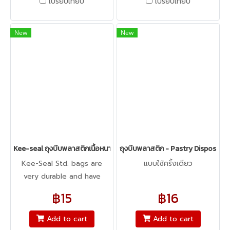
เปรียบเทียบ
เปรียบเทียบ
New
New
Kee-seal ถุงบีบพลาสติกเนื้อหนา18 นิ้ว - Kee-seal Ultra Blue Disposabl
ถุงบีบพลาสติก - Pastry Disposal P
Kee-Seal Std. bags are
แบบใช้ครั้งเดียว
very durable and have
double seals to prevent
฿15
฿16
breakage. For Professional
use. Sweden.
Add to cart
Add to cart