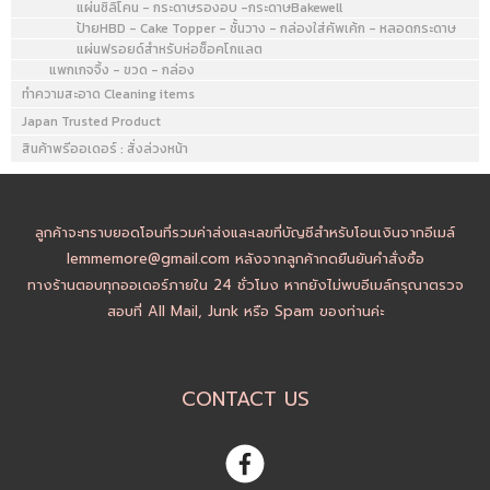
แผ่นซิลิโคน - กระดาษรองอบ -กระดาษBakewell
ป้ายHBD - Cake Topper - ชั้นวาง - กล่องใส่คัพเค้ก - หลอดกระดาษ
แผ่นฟรอยด์สำหรับห่อช็อคโกแลต
แพกเกจจิ้ง - ขวด - กล่อง
ทำความสะอาด Cleaning items
Japan Trusted Product
สินค้าพรีออเดอร์ : สั่งล่วงหน้า
ลูกค้าจะทราบยอดโอนที่รวมค่าส่งและเลขที่บัญชีสำหรับโอนเงินจากอีเมล์
lemmemore@gmail.com หลังจากลูกค้ากดยืนยันคำสั่งซื้อ
ทางร้านตอบทุกออเดอร์ภายใน 24 ชั่วโมง หากยังไม่พบอีเมล์กรุณาตรวจ
สอบที่ All Mail, Junk หรือ Spam ของท่านค่ะ
CONTACT US