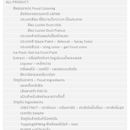
ALL PRODUCT
สีผสมอาหาร Food Coloring
สีสกัดจากธรรมชาติ JAPAN
ประเภทสีผง ที่มีความวิ้งๆวาวๆ เป็นประกาย
สีผง Luster Dust USA.
สีผง Luster Dust France
ประเภทสำหรับผสมในช็อคโกแลต
ประเภทสี Glaze Paint - Airbrush - Spray Color
ประเภทสีเจล - icing color - gel food color
Ice Pack /Gel Ice/Cool Pack
Extract - กลิ่นสกัดต่างๆ ในรูปแบบน้ำและเพลส
Liqueur - เหล้าหวาน
กลิ่นผลไม้ - ดอกไม้ - เพลสแบบเข้มข้น
ฝักวานิลาและกลิ่นวานิลา
วัตถุดิบอาหาร - Food Ingredients
ซอสเห็ดทรัเฟิล
เส้นพาสต้า PASTA
แป้งสำหรับพิซซ่าและสปาเก็ตตี้
วัตถุดิบ Ingredients
CHESTNUT - เกาลัดบด - ครีมเกาลัด - เกาลัดในน้ำเชื่อม - เกาลัดนึ่งสุก
เจลาติน Gelatin
วัตถุดิบสำหรับทำไอศครีม
Topping&Filling ฟีลลิ่งผลไม้แท้ - แยม
PUREE ผลไม้แช่แข็ง