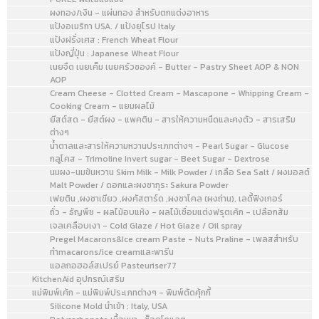
ผงทอง/เงิน - แผ่นทอง สำหรับตกแต่งอาหาร
แป้งอเมริกา USA. / แป้งยุโรป Italy
แป้งฝรั่งเศส : French Wheat Flour
แป้งญี่ปุ่น : Japanese Wheat Flour
เนยจืด เนยเค็ม เนยครัวซองค์ - Butter - Pastry Sheet AOP & NON
AOP
Cream Cheese - Clotted Cream - Mascapone - Whipping Cream -
Cooking Cream - แยมผลไม้
ยีสต์สด - ยีสต์ผง - แพคติน - สารให้ความหนืดและคงตัว - สารเสริม
ต่างๆ
น้ำตาลและสารให้ความหวานประเภทต่างๆ - Pearl Sugar - Glucose
กลูโคส - Trimoline Invert sugar - Beet Sugar - Dextrose
นมผง-นมข้นหวาน Skim Milk - Milk Powder / เกลือ Sea Salt / ผงมอลต์
Malt Powder / ดอกและผงซากุระ Sakura Powder
เฟยติน ,ผงชาเขียว ,ผงคัสตาร์ด ,ผงชาโคล (ผงถ่าน), เลดี้ฟิงเกอร์
ถั่ว - ธัญพืช - ผลไม้อบแห้ง - ผลไม้เชื่อมแต่งฟรุตเค้ก - เปลือกส้ม
เจลเคลือบเงา - Cold Glaze / Hot Glaze / Oil spray
Pregel Macarons&Ice cream Paste - Nuts Praline - เพลสสำหรับ
ทำmacarons/ice creamและพารีน
แอลกอฮอล์สเปรย์ Pasteuriser77
KitchenAid อุปกรณ์เสริม
แม่พิมพ์เค้ก - แม่พิมพ์ประเภทต่างๆ - พิมพ์ตัดคุ้กกี้
Silicone Mold นำเข้า : Italy, USA