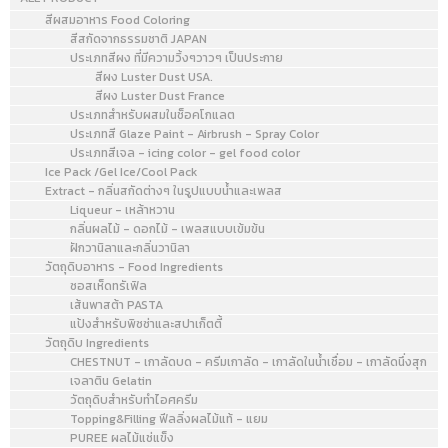
สีผสมอาหาร Food Coloring
สีสกัดจากธรรมชาติ JAPAN
ประเภทสีผง ที่มีความวิ้งๆวาวๆ เป็นประกาย
สีผง Luster Dust USA.
สีผง Luster Dust France
ประเภทสำหรับผสมในช็อคโกแลต
ประเภทสี Glaze Paint - Airbrush - Spray Color
ประเภทสีเจล - icing color - gel food color
Ice Pack /Gel Ice/Cool Pack
Extract - กลิ่นสกัดต่างๆ ในรูปแบบน้ำและเพลส
Liqueur - เหล้าหวาน
กลิ่นผลไม้ - ดอกไม้ - เพลสแบบเข้มข้น
ฝักวานิลาและกลิ่นวานิลา
วัตถุดิบอาหาร - Food Ingredients
ซอสเห็ดทรัเฟิล
เส้นพาสต้า PASTA
แป้งสำหรับพิซซ่าและสปาเก็ตตี้
วัตถุดิบ Ingredients
CHESTNUT - เกาลัดบด - ครีมเกาลัด - เกาลัดในน้ำเชื่อม - เกาลัดนึ่งสุก
เจลาติน Gelatin
วัตถุดิบสำหรับทำไอศครีม
Topping&Filling ฟีลลิ่งผลไม้แท้ - แยม
PUREE ผลไม้แช่แข็ง