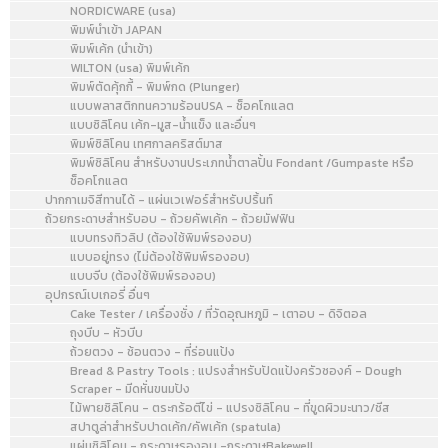
NORDICWARE (usa)
พิมพ์นำเข้า JAPAN
พิมพ์เค้ก (นำเข้า)
WILTON (usa) พิมพ์เค้ก
พิมพ์ตัดคุ้กกี้ - พิมพ์กด (Plunger)
แบบพลาสติกทนความร้อนUSA - ช็อคโกแลต
แบบซิลิโคน เค้ก-มูส-น้ำแข็ง และอื่นๆ
พิมพ์ซิลิโคน เทศกาลคริสต์มาส
พิมพ์ซิลิโคน สำหรับงานประเภทน้ำตาลปั้น Fondant /Gumpaste หรือ
ช็อคโกแลต
ปากกาเมจิสีทานได้ - แผ่นเวเฟอร์สำหรับปริ้นท์
ถ้วยกระดาษสำหรับอบ - ถ้วยคัพเค้ก - ถ้วยมัฟฟิน
แบบทรงทิวลิป (ต้องใช้พิมพ์รองอบ)
แบบอยู่ทรง (ไม่ต้องใช้พิมพ์รองอบ)
แบบจีบ (ต้องใช้พิมพ์รองอบ)
อุปกรณ์เบเกอรี่ อื่นๆ
Cake Tester / เครื่องชั่ง / ที่วัดอุณหภูมิ - เตาอบ - ดิจิตอล
ถุงบีบ - หัวบีบ
ถ้วยตวง - ช้อนตวง - ที่ร่อนแป้ง
Bread & Pastry Tools : แปรงสำหรับปัดแป้งครัวซองค์ - Dough
Scraper - มีดหั่นขนมปัง
ไม้พายซิลิโคน - ตระกร้อตีไข่ - แปรงซิลิโคน - ที่ขูดผิวมะนาว/ชีส
สปาตูล่าสำหรับปาดเค้ก/คัพเค้ก (spatula)
แผ่นซิลิโคน - กระดาษรองอบ -กระดาษBakewell