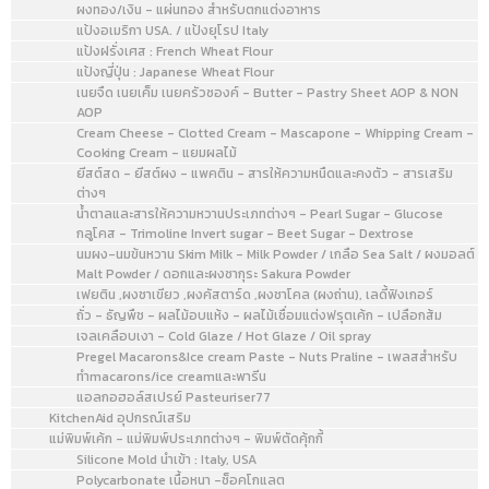
ผงทอง/เงิน - แผ่นทอง สำหรับตกแต่งอาหาร
แป้งอเมริกา USA. / แป้งยุโรป Italy
แป้งฝรั่งเศส : French Wheat Flour
แป้งญี่ปุ่น : Japanese Wheat Flour
เนยจืด เนยเค็ม เนยครัวซองค์ - Butter - Pastry Sheet AOP & NON
AOP
Cream Cheese - Clotted Cream - Mascapone - Whipping Cream -
Cooking Cream - แยมผลไม้
ยีสต์สด - ยีสต์ผง - แพคติน - สารให้ความหนืดและคงตัว - สารเสริม
ต่างๆ
น้ำตาลและสารให้ความหวานประเภทต่างๆ - Pearl Sugar - Glucose
กลูโคส - Trimoline Invert sugar - Beet Sugar - Dextrose
นมผง-นมข้นหวาน Skim Milk - Milk Powder / เกลือ Sea Salt / ผงมอลต์
Malt Powder / ดอกและผงซากุระ Sakura Powder
เฟยติน ,ผงชาเขียว ,ผงคัสตาร์ด ,ผงชาโคล (ผงถ่าน), เลดี้ฟิงเกอร์
ถั่ว - ธัญพืช - ผลไม้อบแห้ง - ผลไม้เชื่อมแต่งฟรุตเค้ก - เปลือกส้ม
เจลเคลือบเงา - Cold Glaze / Hot Glaze / Oil spray
Pregel Macarons&Ice cream Paste - Nuts Praline - เพลสสำหรับ
ทำmacarons/ice creamและพารีน
แอลกอฮอล์สเปรย์ Pasteuriser77
KitchenAid อุปกรณ์เสริม
แม่พิมพ์เค้ก - แม่พิมพ์ประเภทต่างๆ - พิมพ์ตัดคุ้กกี้
Silicone Mold นำเข้า : Italy, USA
Polycarbonate เนื้อหนา -ช็อคโกแลต