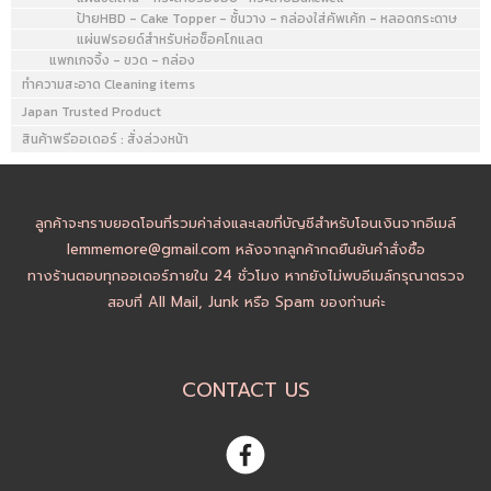
ป้ายHBD - Cake Topper - ชั้นวาง - กล่องใส่คัพเค้ก - หลอดกระดาษ
แผ่นฟรอยด์สำหรับห่อช็อคโกแลต
แพกเกจจิ้ง - ขวด - กล่อง
ทำความสะอาด Cleaning items
Japan Trusted Product
สินค้าพรีออเดอร์ : สั่งล่วงหน้า
ลูกค้าจะทราบยอดโอนที่รวมค่าส่งและเลขที่บัญชีสำหรับโอนเงินจากอีเมล์
lemmemore@gmail.com หลังจากลูกค้ากดยืนยันคำสั่งซื้อ
ทางร้านตอบทุกออเดอร์ภายใน 24 ชั่วโมง หากยังไม่พบอีเมล์กรุณาตรวจ
สอบที่ All Mail, Junk หรือ Spam ของท่านค่ะ
CONTACT US