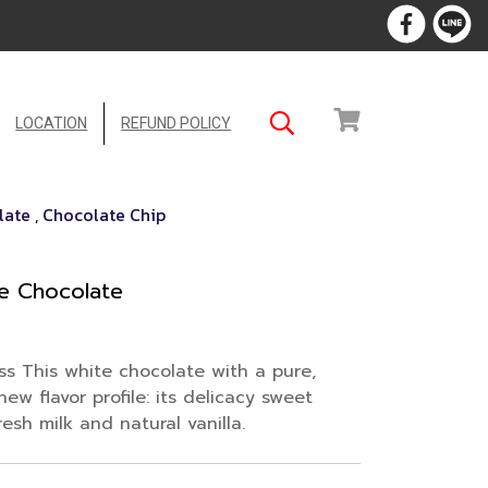
LOCATION
REFUND POLICY
ate , Chocolate Chip
e Chocolate
 This white chocolate with a pure,
ew flavor profile: its delicacy sweet
esh milk and natural vanilla.