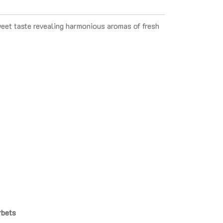
sweet taste revealing harmonious aromas of fresh
rbets