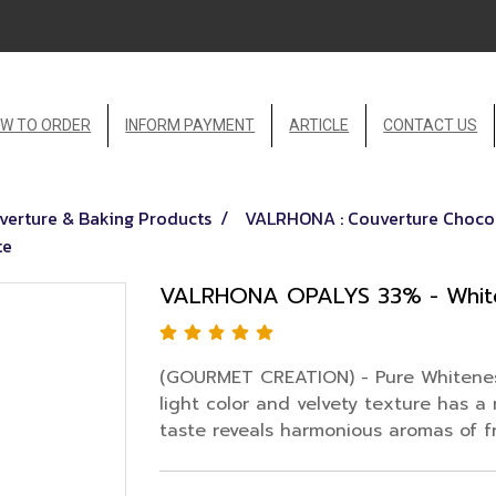
W TO ORDER
INFORM PAYMENT
ARTICLE
CONTACT US
erture & Baking Products
VALRHONA : Couverture Chocol
te
VALRHONA OPALYS 33% - Whit
(GOURMET CREATION) - Pure Whiteness
light color and velvety texture has a n
taste reveals harmonious aromas of fr