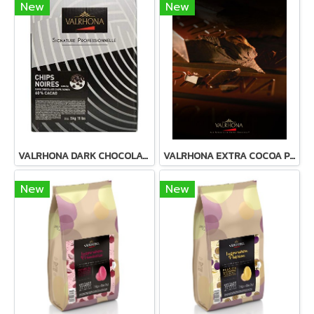
New
New
VALRHONA DARK CHOCOLATE CHIPS 60%
VALRHONA EXTRA COCOA PASTE 100% - Keto คีโตทานได้
New
New