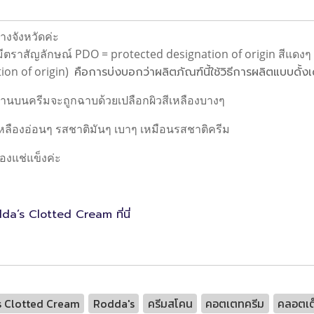
างจังหวัดค่ะ
ีตราสัญลักษณ์ PDO = protected designation of origin สีแดง
ion of origin)
คือการบ่งบอกว่าผลิตภัณฑ์นี้ใช้วิธีการผลิตแบบดั้งเ
้วด้านบนครีมจะถูกฉาบด้วยเปลือกผิวสีเหลืองบางๆ
เหลืองอ่อนๆ รสชาติมันๆ เบาๆ เหมือนรสชาติครีม
่องแช่แข็งค่ะ
da’s Clotted Cream ที่นี่
 Clotted Cream
Rodda's
ครีมสโคน
คอตเตทครีม
คลอตเต