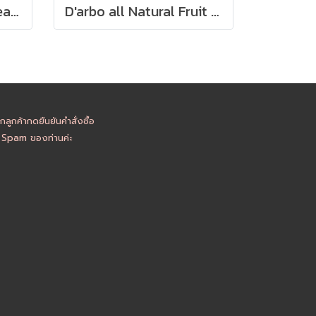
Elle&Vire Cooking Cream 35% FAT 1 Liter - คุ้กกิ้งครีม
D'arbo all Natural Fruit Spread, Strawberry 14g - แยมสตรอเบอรี่ ราคาต่อ 1 ชิ้น
ูกค้ากดยืนยันคำสั่งซื้อ
อ Spam ของท่านค่ะ