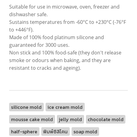
Suitable for use in microwave, oven, freezer and
dishwasher safe.
Sustains temperatures from -60°C to +230°C (-76°F
to +446°F).
Made of 100% food platinum silicone and
guaranteed for 3000 uses.
Non stick and 100% food-safe (they don't release
smoke or odours when baking, and they are
resistant to cracks and ageing).
silicone mold
ice cream mold
mousse cake mold
jelly mold
chocolate mold
half-sphere
พิมพ์ซิลิโคน
soap mold