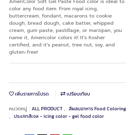
AmeriColor Soft Gel Paste Food color is ideal to
color any food item. From royal icing,
buttercream, fondant, macarons to cookie
dough, bread dough, cake batter, whipped
cream, gum paste, pastillage, or marzipan, you
name it, Americolor colors it! It's Kosher
certified, and it's peanut, tree nut, soy, and
gluten-free!
เพิ่มรายการโปรด
เปรียบเทียบ
ALL PRODUCT
สีผสมอาหาร Food Coloring
หมวดหมู่ :
,
ประเภทสีเจล - icing color - gel food color
,