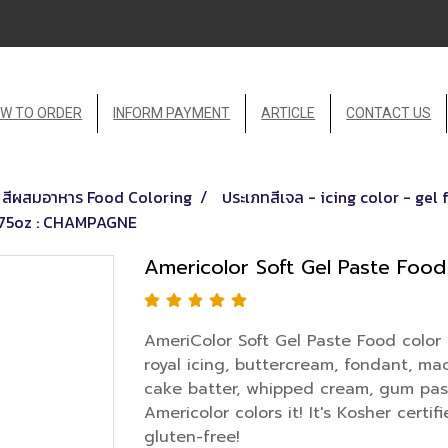
W TO ORDER
INFORM PAYMENT
ARTICLE
CONTACT US
สีผสมอาหาร Food Coloring
ประเภทสีเจล - icing color - gel
0.75oz : CHAMPAGNE
Americolor Soft Gel Paste Foo
AmeriColor Soft Gel Paste Food color 
royal icing, buttercream, fondant, m
cake batter, whipped cream, gum paste
Americolor colors it! It's Kosher certif
gluten-free!