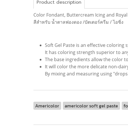
Product description
Color Fondant, Buttercream Icing and Royal 
สีสำหรับ น้ำตาลฟองดอง /บัตเตอร์ครีม / ไอซิ่ง
Soft Gel Paste is an effective coloring
It has coloring strength superior to a
The base ingredients allow the color to
It will color the more delicate non-d
By mixing and measuring using "drops"
Americolor
americolor soft gel paste
fo