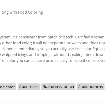
Icing with Food Coloring
 system; It's consistent from batch to batch. Certified Koshe
ny other food color; It will not separate or weep and does n
 disperse immediately so you actually use less color Squeeze 
airy whipped icings and toppings without breaking them down
 of color you can achieve precise easy-to-repeat colors eve
od color
สีผสมอาหาร
สีผสมอาหารแบบเจล
สีเจลผสมอาหาร