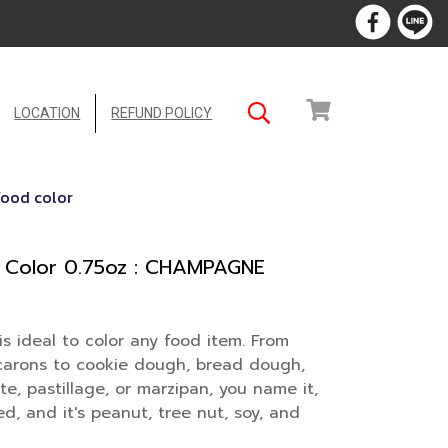
LOCATION
REFUND POLICY
 food color
d Color 0.75oz : CHAMPAGNE
is ideal to color any food item. From
acarons to cookie dough, bread dough,
, pastillage, or marzipan, you name it,
ied, and it's peanut, tree nut, soy, and