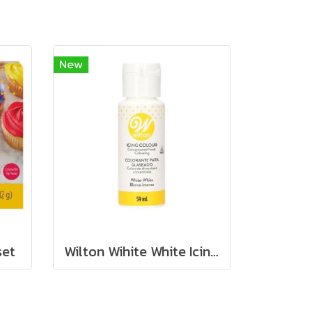
New
set
Wilton Wihite White Icing Color 2oz