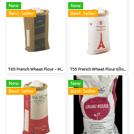
New
New
Best Seller
Best Seller
T65 French Wheat Flour - Moul-Bie Campaillette des Champs - แป้ง T65
T55 French Wheat Flour แป้ง T55
New
New
Best Seller
Best Seller