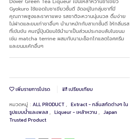
Dover Green Tea Liqueur เป็นเหล้าหวานชาเขียว
Gyokuro ใช้ยอดใบชาเขียวชั้นดี จัดอยู่ในกลุ่มชาที่มี
คุณภาพสูงและราคาแพง รสชาติจะหวานนุ่มนวล ดื่มง่าย
ไม่ฝาดและขมเท่าชาอื่นๆ นำมาหมักกับสาเกชั้นดี ให้กลิ่นรส
ที่เข้มข้น คนญี่ปุ่นนิยมใช้นำมาเป็นส่วนประกอบลับในขนม
เช่น matcha terrine ผสมกับนามะช็อกโกแลตไอศครีม
และขนมเค้กอื่นๆ
เพิ่มรายการโปรด
เปรียบเทียบ
ALL PRODUCT
Extract - กลิ่นสกัดต่างๆ ใน
หมวดหมู่ :
,
รูปแบบน้ำและเพลส
Liqueur - เหล้าหวาน
Japan
,
,
Trusted Product