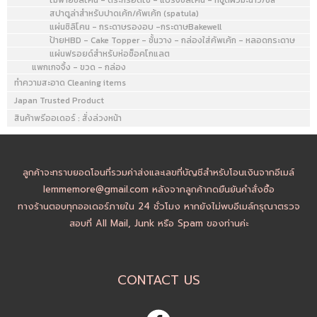
สปาตูล่าสำหรับปาดเค้ก/คัพเค้ก (spatula)
แผ่นซิลิโคน - กระดาษรองอบ -กระดาษBakewell
ป้ายHBD - Cake Topper - ชั้นวาง - กล่องใส่คัพเค้ก - หลอดกระดาษ
แผ่นฟรอยด์สำหรับห่อช็อคโกแลต
แพกเกจจิ้ง - ขวด - กล่อง
ทำความสะอาด Cleaning items
Japan Trusted Product
สินค้าพรีออเดอร์ : สั่งล่วงหน้า
ลูกค้าจะทราบยอดโอนที่รวมค่าส่งและเลขที่บัญชีสำหรับโอนเงินจากอีเมล์
lemmemore@gmail.com หลังจากลูกค้ากดยืนยันคำสั่งซื้อ
ทางร้านตอบทุกออเดอร์ภายใน 24 ชั่วโมง หากยังไม่พบอีเมล์กรุณาตรวจ
สอบที่ All Mail, Junk หรือ Spam ของท่านค่ะ
CONTACT US