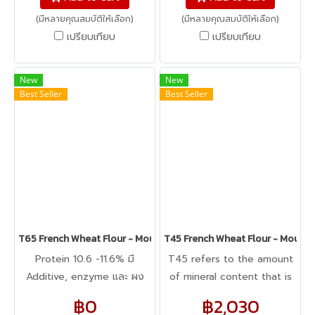
สำหรับขนมปังที่เป็น Long
(มีหลายคุณสมบัติให้เลือก)
(มีหลายคุณสมบัติให้เลือก)
fermented บางสูตรของครัว
เปรียบเทียบ
เปรียบเทียบ
ซองต์ก็เลือกใช้แป้งตัวนี้
New
New
Best Seller
Best Seller
T65 French Wheat Flour - Moul-Bie Campaillette des Champs - แป
T45 French Wheat Flour - Moul-Bie
Protein 10.6 -11.6% มี
T45 refers to the amount
Additive, enzyme และ ผง
of mineral content that is
Sourdough เป็นแป้งที่ใช้ง่าย
left after burning the flour
฿0
฿2,030
ที่สุด ในกลุ่ม T65 ของGMP
i.e. T45 has 0.45% mineral