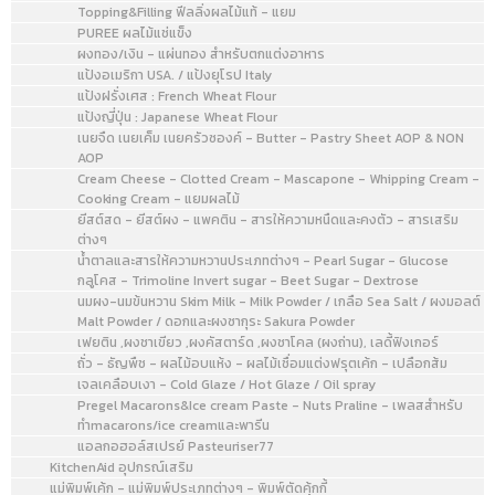
Topping&Filling ฟีลลิ่งผลไม้แท้ - แยม
PUREE ผลไม้แช่แข็ง
ผงทอง/เงิน - แผ่นทอง สำหรับตกแต่งอาหาร
แป้งอเมริกา USA. / แป้งยุโรป Italy
แป้งฝรั่งเศส : French Wheat Flour
แป้งญี่ปุ่น : Japanese Wheat Flour
เนยจืด เนยเค็ม เนยครัวซองค์ - Butter - Pastry Sheet AOP & NON
AOP
Cream Cheese - Clotted Cream - Mascapone - Whipping Cream -
Cooking Cream - แยมผลไม้
ยีสต์สด - ยีสต์ผง - แพคติน - สารให้ความหนืดและคงตัว - สารเสริม
ต่างๆ
น้ำตาลและสารให้ความหวานประเภทต่างๆ - Pearl Sugar - Glucose
กลูโคส - Trimoline Invert sugar - Beet Sugar - Dextrose
นมผง-นมข้นหวาน Skim Milk - Milk Powder / เกลือ Sea Salt / ผงมอลต์
Malt Powder / ดอกและผงซากุระ Sakura Powder
เฟยติน ,ผงชาเขียว ,ผงคัสตาร์ด ,ผงชาโคล (ผงถ่าน), เลดี้ฟิงเกอร์
ถั่ว - ธัญพืช - ผลไม้อบแห้ง - ผลไม้เชื่อมแต่งฟรุตเค้ก - เปลือกส้ม
เจลเคลือบเงา - Cold Glaze / Hot Glaze / Oil spray
Pregel Macarons&Ice cream Paste - Nuts Praline - เพลสสำหรับ
ทำmacarons/ice creamและพารีน
แอลกอฮอล์สเปรย์ Pasteuriser77
KitchenAid อุปกรณ์เสริม
แม่พิมพ์เค้ก - แม่พิมพ์ประเภทต่างๆ - พิมพ์ตัดคุ้กกี้