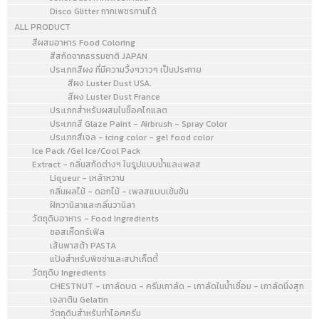
Disco Glitter กากเพชรทานได้
ALL PRODUCT
สีผสมอาหาร Food Coloring
สีสกัดจากธรรมชาติ JAPAN
ประเภทสีผง ที่มีความวิ้งๆวาวๆ เป็นประกาย
สีผง Luster Dust USA.
สีผง Luster Dust France
ประเภทสำหรับผสมในช็อคโกแลต
ประเภทสี Glaze Paint - Airbrush - Spray Color
ประเภทสีเจล - icing color - gel food color
Ice Pack /Gel Ice/Cool Pack
Extract - กลิ่นสกัดต่างๆ ในรูปแบบน้ำและเพลส
Liqueur - เหล้าหวาน
กลิ่นผลไม้ - ดอกไม้ - เพลสแบบเข้มข้น
ฝักวานิลาและกลิ่นวานิลา
วัตถุดิบอาหาร - Food Ingredients
ซอสเห็ดทรัเฟิล
เส้นพาสต้า PASTA
แป้งสำหรับพิซซ่าและสปาเก็ตตี้
วัตถุดิบ Ingredients
CHESTNUT - เกาลัดบด - ครีมเกาลัด - เกาลัดในน้ำเชื่อม - เกาลัดนึ่งสุก
เจลาติน Gelatin
วัตถุดิบสำหรับทำไอศครีม