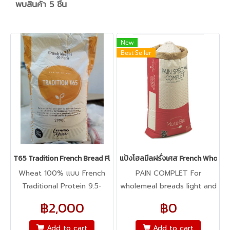
พบสินค้า 5 ชิ้น
New
Best Seller
T65 Tradition French Bread Flour :GMP
แป้งโฮลมีลฝรั่งเศส French Whole 
Wheat 100% แบบ French
PAIN COMPLET For
Traditional Protein 9.5-
wholemeal breads light and
15.5% มี Enzyme เท่านั้น โดว์
well developed. Good shelf
฿2,000
฿0
จะเหลวกว่า T65 des champs
life, fast and easy to
แต่จะให้กลิ่นที่หอมกว่า เหมาะ
produce.
Add to cart
Add to cart