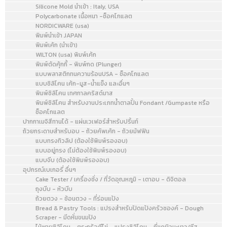
Silicone Mold นำเข้า : Italy, USA
Polycarbonate เนื้อหนา -ช็อคโกแลต
NORDICWARE (usa)
พิมพ์นำเข้า JAPAN
พิมพ์เค้ก (นำเข้า)
WILTON (usa) พิมพ์เค้ก
พิมพ์ตัดคุ้กกี้ - พิมพ์กด (Plunger)
แบบพลาสติกทนความร้อนUSA - ช็อคโกแลต
แบบซิลิโคน เค้ก-มูส-น้ำแข็ง และอื่นๆ
พิมพ์ซิลิโคน เทศกาลคริสต์มาส
พิมพ์ซิลิโคน สำหรับงานประเภทน้ำตาลปั้น Fondant /Gumpaste หรือ
ช็อคโกแลต
ปากกาเมจิสีทานได้ - แผ่นเวเฟอร์สำหรับปริ้นท์
ถ้วยกระดาษสำหรับอบ - ถ้วยคัพเค้ก - ถ้วยมัฟฟิน
แบบทรงทิวลิป (ต้องใช้พิมพ์รองอบ)
แบบอยู่ทรง (ไม่ต้องใช้พิมพ์รองอบ)
แบบจีบ (ต้องใช้พิมพ์รองอบ)
อุปกรณ์เบเกอรี่ อื่นๆ
Cake Tester / เครื่องชั่ง / ที่วัดอุณหภูมิ - เตาอบ - ดิจิตอล
ถุงบีบ - หัวบีบ
ถ้วยตวง - ช้อนตวง - ที่ร่อนแป้ง
Bread & Pastry Tools : แปรงสำหรับปัดแป้งครัวซองค์ - Dough
Scraper - มีดหั่นขนมปัง
ไม้พายซิลิโคน - ตระกร้อตีไข่ - แปรงซิลิโคน - ที่ขูดผิวมะนาว/ชีส