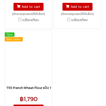
เหมาะสำหรับทำ Sourdough
content
Add to cart
Add to cart
เพราะให้รสชาติที่ดีกว่า แต่โดว์จะ
(มีหลายคุณสมบัติให้เลือก)
(มีหลายคุณสมบัติให้เลือก)
ค่อนข้างเหลว เหมาะสำหรับ
เปรียบเทียบ
เปรียบเทียบ
Long Fermented
New
Best Seller
T55 French Wheat Flour แป้ง T55
฿1,790