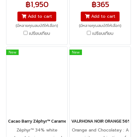
฿1,950
฿365
chocolate with its high
the chocolate used in
cocoa content releases
spray nozzles.
Add to cart
Add to cart
spicy and woody notes,
(มีหลายคุณสมบัติให้เลือก)
(มีหลายคุณสมบัติให้เลือก)
with a hint of liquorice.
เปรียบเทียบ
เปรียบเทียบ
New
New
Cacao Barry Zéphyr™ Caramel 35% - White Chocolate with Caram
VALRHONA NOIR ORANGE 56% : 
Zéphyr™ 34% white
Orange and Chocolatey : A