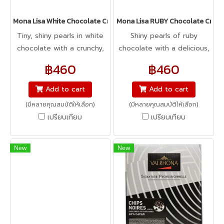
Mona Lisa White Chocolate Crispearls - ข้าวพองเคลือบไวท์ช็อคโกแล
Mona Lisa RUBY Chocolate Crispea
Tiny, shiny pearls in white
Shiny pearls of ruby
chocolate with a crunchy,
chocolate with a delicious,
toasted biscuit inside.
biscuit, crunchy centre.
฿460
฿460
Sprinkle on drinks and
Created by Callebaut for
desserts as decoration. Mix
cake, ice cream, and
Add to cart
Add to cart
into mousse, ice cream,
dessert decoration. Made
(มีหลายคุณสมบัติให้เลือก)
(มีหลายคุณสมบัติให้เลือก)
etc. to texturise.
from high quality Belgian
เปรียบเทียบ
เปรียบเทียบ
chocolate.
New
New