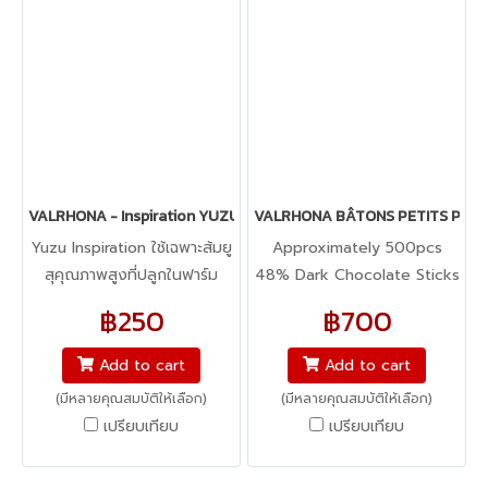
chocolate.
VALRHONA - Inspiration YUZU fruit couverture
VALRHONA BÂTONS PETITS PAINS
Yuzu Inspiration ใช้เฉพาะส้มยู
Approximately 500pcs
สุคุณภาพสูงที่ปลูกในฟาร์ม
48% Dark Chocolate Sticks
ขนาดเล็กที่อยู่กลางภูเขาในเขต
specifically designed for a
฿250
฿700
ชนบทของเมืองโคจิ เมืองที่ตั้ง
strong chocolatey flavor in
อยู่ทางตะวันออกเฉียงใต้ของ
pastries. Completely stable
Add to cart
Add to cart
ญี่ปุ่น ซึ่งเป็นแหล่งปลูกส้มยูสุที่
for baking.
(มีหลายคุณสมบัติให้เลือก)
(มีหลายคุณสมบัติให้เลือก)
ดีที่สุดในโลก The Inspiration
เปรียบเทียบ
เปรียบเทียบ
range is now expanding to
include Yuzu Inspiration.