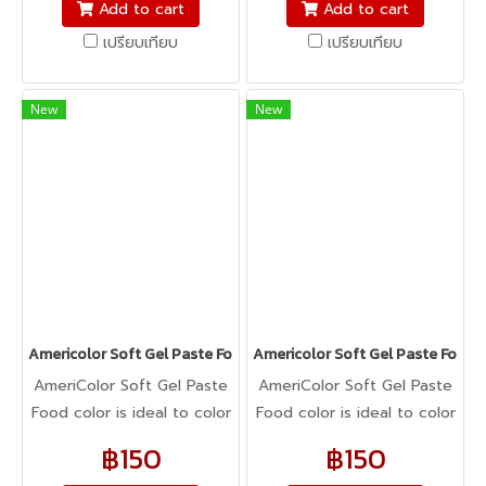
fondant, macarons to
fondant, macarons to
Add to cart
Add to cart
cookie dough, bread
cookie dough, bread
เปรียบเทียบ
เปรียบเทียบ
dough, cake batter,
dough, cake batter,
whipped cream, gum
whipped cream, gum
paste, pastillage, or
paste, pastillage, or
New
New
marzipan, you name it,
marzipan, you name it,
Americolor colors it! It's
Americolor colors it! It's
Kosher certified, and it's
Kosher certified, and it's
peanut, tree nut, soy, and
peanut, tree nut, soy, and
gluten-free!
gluten-free!
Americolor Soft Gel Paste Food Color 0.75oz : TURQUISE
Americolor Soft Gel Paste Food C
AmeriColor Soft Gel Paste
AmeriColor Soft Gel Paste
Food color is ideal to color
Food color is ideal to color
any food item. From royal
any food item. From royal
฿150
฿150
icing, buttercream,
icing, buttercream,