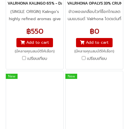
ในเพื่อให้ความกรุบกรอบ ไม่
VALRHONA KALINGO 65% - Dark Chocolate
VALRHONA OPALYS 33% CRUNCHY 
เหมือน CHOC PEARLS ที่เป็น
(SINGLE ORIGIN) Kalingo's
ข้าวพองเคลือบไวท์ช็อกโกแลต
ช็อกโกแลตล้วน)
highly refined aromas give
นมแบรนด์ Valrhona โดดเด่นที่
it an unexpectedly intense
ความบาลานซ์ของรสชาติที่ไม่
฿550
฿0
freshness. The balance of
หวานจนเกินไป ให้กลิ่นหอมของ
the chocolatey note is
ไวท์ช็อค OPALYS 33% สูตร
Add to cart
Add to cart
gently elevated by a dash
เฉพาะจาก Valrhona ทานเล่นก็
(มีหลายคุณสมบัติให้เลือก)
(มีหลายคุณสมบัติให้เลือก)
of peppermint.
กรุบกรอบ เคียวเพลิน ใช้
เปรียบเทียบ
เปรียบเทียบ
ตกแต่งก็สวยงามเพราะรูปทรงที่
มีความกลม เท่ากันหมดทุกเม็ด
สีขาวเงางาม เหมาะสำหรับมือ
New
New
อาชีพที่รักความเพอร์เฟค
(CRUNCHY PEARLS หรือ
perles craquantes จะมีข้าว
พองด้านในเพื่อให้ความกรุบ
กรอบ ไม่เหมือน CHOC
PEARLS ที่เป็นช็อกโกแลตล้วน)