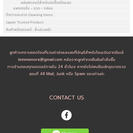
แผ่นฟรอยด์สำหรับห่อช็อคโกแลต
แพกเกจจิ้ง - ขวด - กล่อง
ทำความสะอาด Cleaning items
Japan Trusted Product
สินค้าพรีออเดอร์ : สั่งล่วงหน้า
ลูกค้าจะทราบยอดโอนที่รวมค่าส่งและเลขที่บัญชีสำหรับโอนเงินจากอีเมล์
lemmemore@gmail.com หลังจากลูกค้ากดยืนยันคำสั่งซื้อ
ทางร้านตอบทุกออเดอร์ภายใน 24 ชั่วโมง หากยังไม่พบอีเมล์กรุณาตรวจ
สอบที่ All Mail, Junk หรือ Spam ของท่านค่ะ
CONTACT US