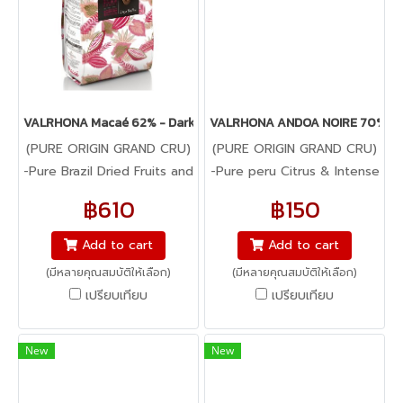
VALRHONA Macaé 62% - Dark Chocolate
VALRHONA ANDOA NOIRE 70% - D
(PURE ORIGIN GRAND CRU)
(PURE ORIGIN GRAND CRU)
-Pure Brazil Dried Fruits and
-Pure peru Citrus & Intense
Black tea : Macaé 62% is
bitterness Andao Noire
฿610
฿150
characterized by powerful
opens with forcrful fresh
chocolate taste with notes
noted and a powerful
Add to cart
Add to cart
of dried apricot, roasted
bitter flavor that develops
(มีหลายคุณสมบัติให้เลือก)
(มีหลายคุณสมบัติให้เลือก)
cocoa bean and black tea,
and takes on diffenrent
เปรียบเทียบ
เปรียบเทียบ
en hanced with a delicately
nuances in the mouth.
bitter finish.
New
New