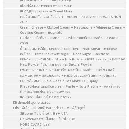
แป้งอเมริกา USA. / แป้งยุโรป Italy
แป้งฝรั่งเศส : French Wheat Flour
แป้งญี่ปุ่น : Japanese Wheat Flour
เนยจืด เนยเค็ม เนยครัวซองค์ - Butter - Pastry Sheet AOP & NON
AOP
Cream Cheese - Clotted Cream - Mascapone - Whipping Cream -
Cooking Cream - แยมผลไม้
ยีสต์สด - ยีสต์ผง - แพคติน - สารให้ความหนืดและคงตัว - สารเสริม
ต่างๆ
น้ำตาลและสารให้ความหวานประเภทต่างๆ - Pearl Sugar - Glucose
กลูโคส - Trimoline Invert sugar - Beet Sugar - Dextrose
นมผง-นมข้นหวาน Skim Milk - Milk Powder / เกลือ Sea Salt / ผงมอลต์
Malt Powder / ดอกและผงซากุระ Sakura Powder
เฟยติน ,ผงชาเขียว ,ผงคัสตาร์ด ,ผงชาโคล (ผงถ่าน), เลดี้ฟิงเกอร์
ถั่ว - ธัญพืช - ผลไม้อบแห้ง - ผลไม้เชื่อมแต่งฟรุตเค้ก - เปลือกส้ม
เจลเคลือบเงา - Cold Glaze / Hot Glaze / Oil spray
Pregel Macarons&Ice cream Paste - Nuts Praline - เพลสสำหรับ
ทำmacarons/ice creamและพารีน
แอลกอฮอล์สเปรย์ Pasteuriser77
KitchenAid อุปกรณ์เสริม
แม่พิมพ์เค้ก - แม่พิมพ์ประเภทต่างๆ - พิมพ์ตัดคุ้กกี้
Silicone Mold นำเข้า : Italy, USA
Polycarbonate เนื้อหนา -ช็อคโกแลต
NORDICWARE (usa)