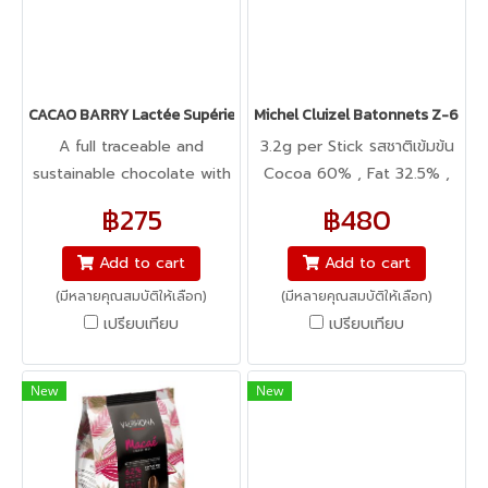
CACAO BARRY Lactée Supérieure 38% - Milk Chocolate
Michel Cluizel Batonnets Z-60 -
A full traceable and
3.2g per Stick รสชาติเข้มข้น
sustainable chocolate with
Cocoa 60% , Fat 32.5% ,
a pure cocoa and intense
Sugar 38.5%
฿275
฿480
milk taste. A unique
farmer-to-chef process to
Add to cart
Add to cart
offer you the best of
(มีหลายคุณสมบัติให้เลือก)
(มีหลายคุณสมบัติให้เลือก)
nature while encouraging
เปรียบเทียบ
เปรียบเทียบ
longevity of farmers
engagement.
New
New