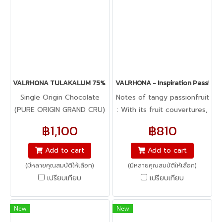
VALRHONA TULAKALUM 75% -Dark Chocolate
VALRHONA - Inspiration Passion F
Single Origin Chocolate
Notes of tangy passionfruit
(PURE ORIGIN GRAND CRU)
: With its fruit couvertures,
Tart, bitter & ripe fruit : Pur
Valrhona is opening up new
฿1,100
฿810
Béliz Tulakalum has a
creative possibilities for
cocoa content of 75%
each and every artisan who
Add to cart
Add to cart
and does not contain any
wants to st and out from
(มีหลายคุณสมบัติให้เลือก)
(มีหลายคุณสมบัติให้เลือก)
soya lecithin.
the crowd. Passionfruit
เปรียบเทียบ
เปรียบเทียบ
Inspiration combines the
intense, gourmet flavor of
tangy passionfruit with the
New
New
unique texture of