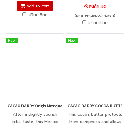
fondant, macarons to
notes. The intense cocoa
Add to cart
สินค้าหมด
cookie dough, bread
and milk aspects to its
เปรียบเทียบ
(มีหลายคุณสมบัติให้เลือก)
dough, cake batter,
character mean it can be
เปรียบเทียบ
whipped cream, gum
used to create very
paste, pastillage, or
flavorsome desserts and
marzipan, you name it,
interesting blends of
New
New
Americolor colors it! It's
different notes."
Kosher certified, and it's
peanut, tree nut, soy, and
gluten-free!
CACAO BARRY Origin Mexique 66% -Origin Dark chocolate couver
CACAO BARRY COCOA BUTTER EASYM
After a slightly sourish
This cocoa butter protects
initial taste, this Mexico
from dampness and allows
Origin dark couverture
candies to harden. it thins