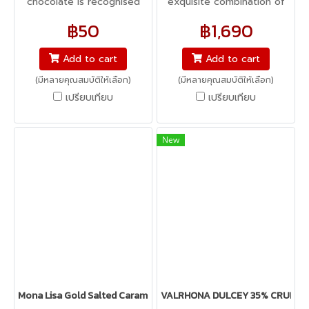
chocolate is recognised
exquisite combination of
worldwide by Chefs for its
fine cocoa and fresh hints
฿50
฿1,690
unique character, its
of orange. FLAVOR PROFILE
delightful flavour of whole
GOURMET SECONDARY
Add to cart
Add to cart
milk, with a slightly sweet
NOTES ORANGE
(มีหลายคุณสมบัติให้เลือก)
(มีหลายคุณสมบัติให้เลือก)
taste and creamy texture.
เปรียบเทียบ
เปรียบเทียบ
New
Mona Lisa Gold Salted Caramel Chocolate Crispearls - ข้าวพองเค
VALRHONA DULCEY 35% CRUNCHY