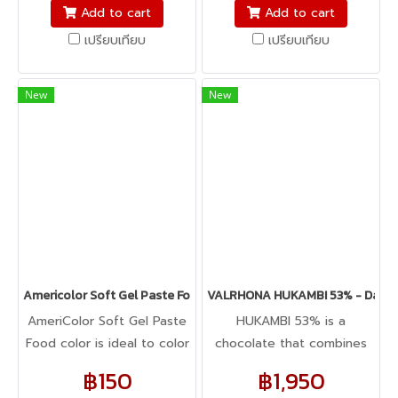
fondant, macarons to
fondant, macarons to
Add to cart
Add to cart
cookie dough, bread
cookie dough, bread
เปรียบเทียบ
เปรียบเทียบ
dough, cake batter,
dough, cake batter,
whipped cream, gum
whipped cream, gum
paste, pastillage, or
paste, pastillage, or
New
New
marzipan, you name it,
marzipan, you name it,
Americolor colors it! It's
Americolor colors it! It's
Kosher certified, and it's
Kosher certified, and it's
peanut, tree nut, soy, and
peanut, tree nut, soy, and
gluten-free!
gluten-free!
Americolor Soft Gel Paste Food Color 0.75oz : LEAF GREEN
VALRHONA HUKAMBI 53% - Dark 
AmeriColor Soft Gel Paste
HUKAMBI 53% is a
Food color is ideal to color
chocolate that combines
any food item. From royal
all the indulgence and
฿150
฿1,950
icing, buttercream,
pleasure of rounded cocoa