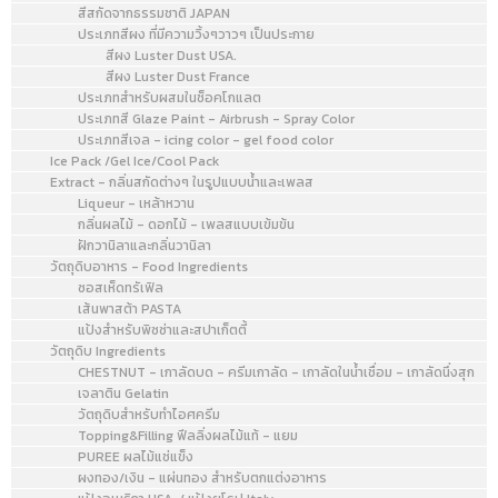
สีสกัดจากธรรมชาติ JAPAN
ประเภทสีผง ที่มีความวิ้งๆวาวๆ เป็นประกาย
สีผง Luster Dust USA.
สีผง Luster Dust France
ประเภทสำหรับผสมในช็อคโกแลต
ประเภทสี Glaze Paint - Airbrush - Spray Color
ประเภทสีเจล - icing color - gel food color
Ice Pack /Gel Ice/Cool Pack
Extract - กลิ่นสกัดต่างๆ ในรูปแบบน้ำและเพลส
Liqueur - เหล้าหวาน
กลิ่นผลไม้ - ดอกไม้ - เพลสแบบเข้มข้น
ฝักวานิลาและกลิ่นวานิลา
วัตถุดิบอาหาร - Food Ingredients
ซอสเห็ดทรัเฟิล
เส้นพาสต้า PASTA
แป้งสำหรับพิซซ่าและสปาเก็ตตี้
วัตถุดิบ Ingredients
CHESTNUT - เกาลัดบด - ครีมเกาลัด - เกาลัดในน้ำเชื่อม - เกาลัดนึ่งสุก
เจลาติน Gelatin
วัตถุดิบสำหรับทำไอศครีม
Topping&Filling ฟีลลิ่งผลไม้แท้ - แยม
PUREE ผลไม้แช่แข็ง
ผงทอง/เงิน - แผ่นทอง สำหรับตกแต่งอาหาร