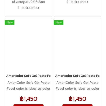
เปรียบเทียบ
(มีหลายคุณสมบัติให้เลือก)
dough, cake batter,
เปรียบเทียบ
whipped cream, gum
paste, pastillage, or
marzipan, you name it,
New
New
Americolor colors it! It's
Kosher certified, and it's
peanut, tree nut, soy, and
gluten-free!
Americolor Soft Gel Paste Food Color 0.75oz : STUDENT KIT #3
Americolor Soft Gel Paste Food 
AmeriColor Soft Gel Paste
AmeriColor Soft Gel Paste
Food color is ideal to color
Food color is ideal to color
any food item. From royal
any food item. From royal
฿1,450
฿1,450
icing, buttercream,
icing, buttercream,