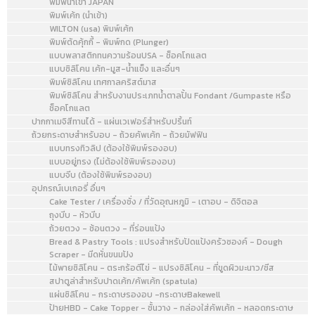
พิมพ์นำเข้า JAPAN
พิมพ์เค้ก (นำเข้า)
WILTON (usa) พิมพ์เค้ก
พิมพ์ตัดคุ้กกี้ - พิมพ์กด (Plunger)
แบบพลาสติกทนความร้อนUSA - ช็อคโกแลต
แบบซิลิโคน เค้ก-มูส-น้ำแข็ง และอื่นๆ
พิมพ์ซิลิโคน เทศกาลคริสต์มาส
พิมพ์ซิลิโคน สำหรับงานประเภทน้ำตาลปั้น Fondant /Gumpaste หรือ
ช็อคโกแลต
ปากกาเมจิสีทานได้ - แผ่นเวเฟอร์สำหรับปริ้นท์
ถ้วยกระดาษสำหรับอบ - ถ้วยคัพเค้ก - ถ้วยมัฟฟิน
แบบทรงทิวลิป (ต้องใช้พิมพ์รองอบ)
แบบอยู่ทรง (ไม่ต้องใช้พิมพ์รองอบ)
แบบจีบ (ต้องใช้พิมพ์รองอบ)
อุปกรณ์เบเกอรี่ อื่นๆ
Cake Tester / เครื่องชั่ง / ที่วัดอุณหภูมิ - เตาอบ - ดิจิตอล
ถุงบีบ - หัวบีบ
ถ้วยตวง - ช้อนตวง - ที่ร่อนแป้ง
Bread & Pastry Tools : แปรงสำหรับปัดแป้งครัวซองค์ - Dough
Scraper - มีดหั่นขนมปัง
ไม้พายซิลิโคน - ตระกร้อตีไข่ - แปรงซิลิโคน - ที่ขูดผิวมะนาว/ชีส
สปาตูล่าสำหรับปาดเค้ก/คัพเค้ก (spatula)
แผ่นซิลิโคน - กระดาษรองอบ -กระดาษBakewell
ป้ายHBD - Cake Topper - ชั้นวาง - กล่องใส่คัพเค้ก - หลอดกระดาษ