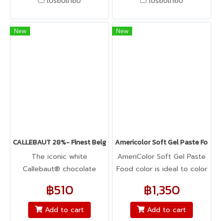
เปรียบเทียบ
เปรียบเทียบ
New
New
CALLEBAUT 28%- Finest Belgian White Chocolate N W2
Americolor Soft Gel Paste Food C
The iconic white
AmeriColor Soft Gel Paste
Callebaut® chocolate
Food color is ideal to color
recipe created by Octaaf
any food item. From royal
฿510
฿1,350
Callebaut Balanced milky
icing, buttercream,
and creamy taste with
fondant, macarons to
Add to cart
Add to cart
subtle vanilla notes
cookie dough, bread