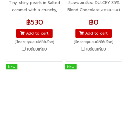
Tiny, shiny pearls in Salted
ข้าวพองเคลือบ DULCEY 35%
caramel with a crunchy,
Blond Chocolate จากแบรนด์
toasted biscuit inside.
Valrhona โดดเด่นที่ความ
฿530
฿0
Sprinkle on drinks and
บาลานซ์ของรสชาติช็อกโกแลต
desserts as decoration. Mix
ชนิดพิเศษ Blond Chocolate
Add to cart
Add to cart
into mousse, ice cream,
ให้สีเหลืองอมทองเงางาม แต่ใช้
(มีหลายคุณสมบัติให้เลือก)
(มีหลายคุณสมบัติให้เลือก)
etc. to texturise.
วัตถุดิบที่เป็นธรรมชาติเพราะเกิด
เปรียบเทียบ
เปรียบเทียบ
จากกระบวนการผลิตช็อคโกแลต
ไม่ใช่การแต่งสี มี Taste Note
ความหอมเป็นเอกลักษ์ และ
New
New
รสชาติที่หวานเค็มมีมิติแต่ลงตัว
ทานเล่นก็กรุบกรอบ เคียวเพลิน
ใช้ตกแต่งก็สวยงามเพราะรูป
ทรงที่มีความกลม เท่ากันหมดทุก
เม็ด เหมาะสำหรับมืออาชีพที่รัก
ความเพอร์เฟค (CRUNCHY
PEARLS หรือ perles
craquantes จะมีข้าวพองด้าน